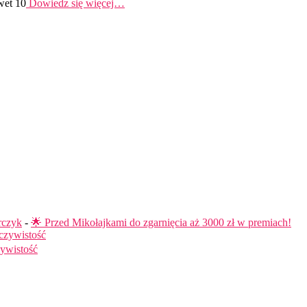
wet 10
Dowiedz się więcej…
rczyk
-
🌟 Przed Mikołajkami do zgarnięcia aż 3000 zł w premiach!
czywistość
ywistość