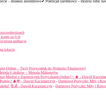
necie – działasz anonimowo✔ Potencjał zarobkowy – możesz robić na
 oszczędnościach
konto za 0 zł
oczesna aplikacja
na lokacie
nes Online – Twój Przewodnik do Wolności Finansowej!
etoda 6 słoików – Metoda Milionerów
dzaj Mądrze z Darmowymi Pożyczkami Online! ✨🎄 - Dawid Kaczma
ą Pomóc? 🎄💸 - Dawid Kaczmarczyk
-
Darmowe Pożyczki: Mity i Rze
łajki! 🎅💰 - Dawid Kaczmarczyk
-
Darmowe Pożyczki: Mity i Rzecz