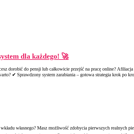
system dla każdego! 🚀
cesz dorobić do pensji lub całkowicie przejść na pracę online? Afilia
 warto? ✔ Sprawdzony system zarabiania – gotowa strategia krok po k
ez wkładu własnego? Masz możliwość zdobycia pierwszych realnych pi