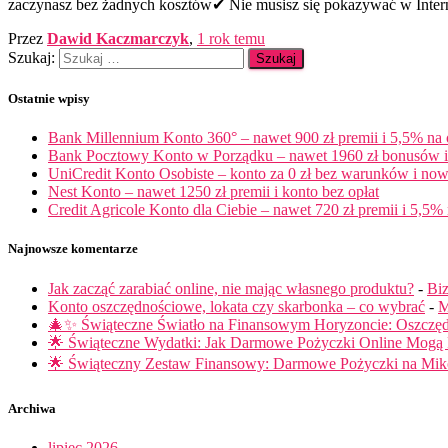
zaczynasz bez żadnych kosztów✔ Nie musisz się pokazywać w Inter
Przez
Dawid Kaczmarczyk
,
1 rok
temu
Szukaj:
Ostatnie wpisy
Bank Millennium Konto 360° – nawet 900 zł premii i 5,5% na
Bank Pocztowy Konto w Porządku – nawet 1960 zł bonusów i 
UniCredit Konto Osobiste – konto za 0 zł bez warunków i now
Nest Konto – nawet 1250 zł premii i konto bez opłat
Credit Agricole Konto dla Ciebie – nawet 720 zł premii i 5,5% 
Najnowsze komentarze
Jak zacząć zarabiać online, nie mając własnego produktu?
-
Biz
Konto oszczędnościowe, lokata czy skarbonka – co wybrać
-
M
🎄✨ Świąteczne Światło na Finansowym Horyzoncie: Oszczę
🌟 Świąteczne Wydatki: Jak Darmowe Pożyczki Online Mog
🌟 Świąteczny Zestaw Finansowy: Darmowe Pożyczki na Miko
Archiwa
lipiec 2026