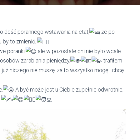
zo dość porannego wstawania na etat,
że po
 by to zmienić.
e poranki,
ale w pozostałe dni nie było wcale
osobów zarabiania pieniędzy,
trafiłem
ś już niczego nie muszę, za to wszystko mogę i chcę.
e.
A być może jest u Ciebie zupełnie odwrotnie,
!