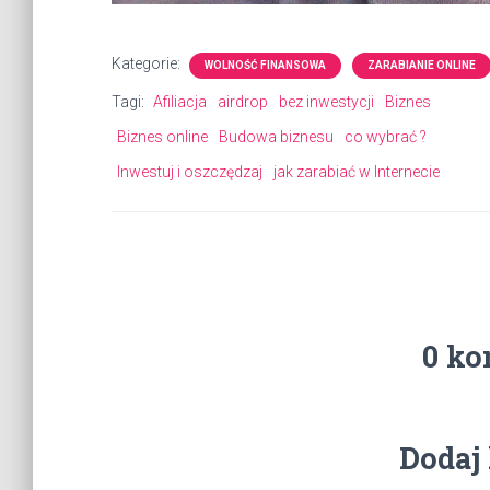
Kategorie:
WOLNOŚĆ FINANSOWA
ZARABIANIE ONLINE
Tagi:
Afiliacja
airdrop
bez inwestycji
Biznes
Biznes online
Budowa biznesu
co wybrać ?
Inwestuj i oszczędzaj
jak zarabiać w Internecie
0 ko
Dodaj