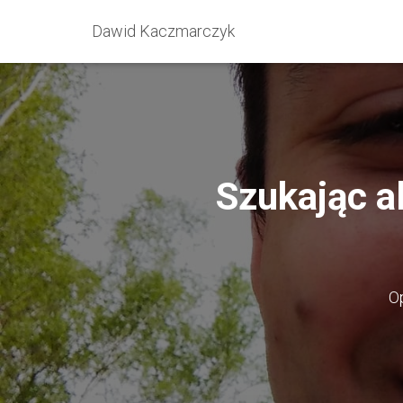
Dawid Kaczmarczyk
Szukając a
O