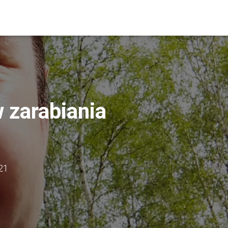
 zarabiania
21