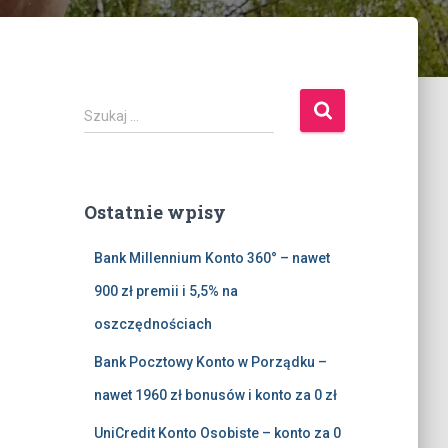
S
Szukaj …
z
u
k
a
Ostatnie wpisy
j
:
Bank Millennium Konto 360° – nawet
900 zł premii i 5,5% na
oszczędnościach
Bank Pocztowy Konto w Porządku –
nawet 1960 zł bonusów i konto za 0 zł
UniCredit Konto Osobiste – konto za 0