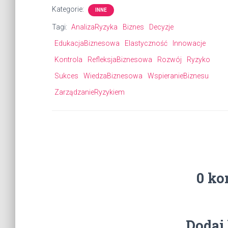
Kategorie:
INNE
Tagi:
AnalizaRyzyka
Biznes
Decyzje
EdukacjaBiznesowa
Elastyczność
Innowacje
Kontrola
RefleksjaBiznesowa
Rozwój
Ryzyko
Sukces
WiedzaBiznesowa
WspieranieBiznesu
ZarządzanieRyzykiem
0 ko
Dodaj