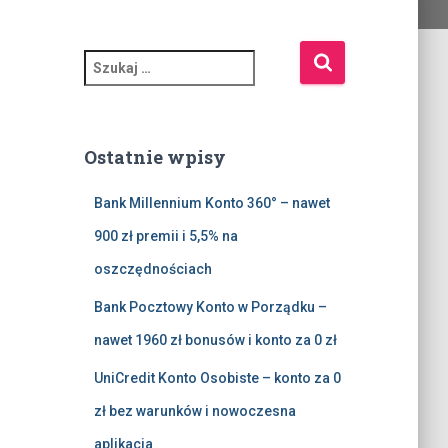
S
z
u
k
a
Ostatnie wpisy
j
:
Bank Millennium Konto 360° – nawet
900 zł premii i 5,5% na
oszczędnościach
Bank Pocztowy Konto w Porządku –
nawet 1960 zł bonusów i konto za 0 zł
UniCredit Konto Osobiste – konto za 0
zł bez warunków i nowoczesna
aplikacja