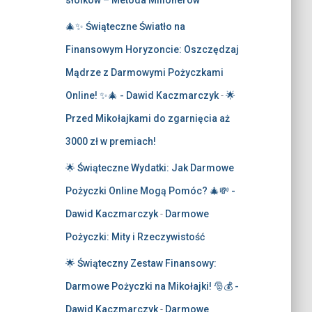
słoików – Metoda Milionerów
🎄✨ Świąteczne Światło na
Finansowym Horyzoncie: Oszczędzaj
Mądrze z Darmowymi Pożyczkami
Online! ✨🎄 - Dawid Kaczmarczyk
-
🌟
Przed Mikołajkami do zgarnięcia aż
3000 zł w premiach!
🌟 Świąteczne Wydatki: Jak Darmowe
Pożyczki Online Mogą Pomóc? 🎄💸 -
Dawid Kaczmarczyk
-
Darmowe
Pożyczki: Mity i Rzeczywistość
🌟 Świąteczny Zestaw Finansowy:
Darmowe Pożyczki na Mikołajki! 🎅💰 -
Dawid Kaczmarczyk
-
Darmowe