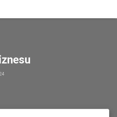
iznesu
24