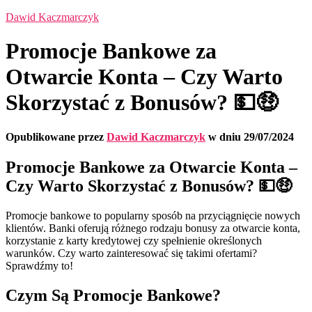
Dawid Kaczmarczyk
Promocje Bankowe za
Otwarcie Konta – Czy Warto
Skorzystać z Bonusów? 💵🤑
Opublikowane przez
Dawid Kaczmarczyk
w dniu
29/07/2024
Promocje Bankowe za Otwarcie Konta –
Czy Warto Skorzystać z Bonusów? 💵🤑
Promocje bankowe to popularny sposób na przyciągnięcie nowych
klientów. Banki oferują różnego rodzaju bonusy za otwarcie konta,
korzystanie z karty kredytowej czy spełnienie określonych
warunków. Czy warto zainteresować się takimi ofertami?
Sprawdźmy to!
Czym Są Promocje Bankowe?