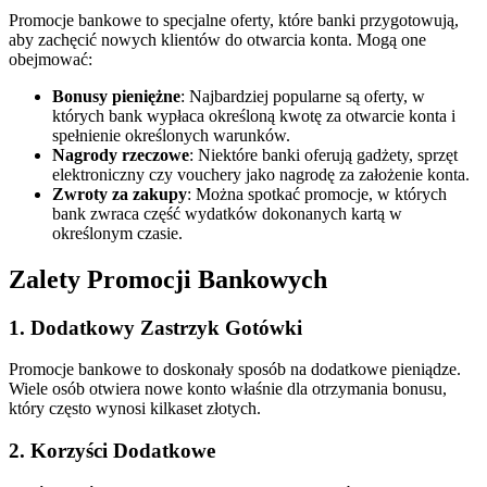
Promocje bankowe to specjalne oferty, które banki przygotowują,
aby zachęcić nowych klientów do otwarcia konta. Mogą one
obejmować:
Bonusy pieniężne
: Najbardziej popularne są oferty, w
których bank wypłaca określoną kwotę za otwarcie konta i
spełnienie określonych warunków.
Nagrody rzeczowe
: Niektóre banki oferują gadżety, sprzęt
elektroniczny czy vouchery jako nagrodę za założenie konta.
Zwroty za zakupy
: Można spotkać promocje, w których
bank zwraca część wydatków dokonanych kartą w
określonym czasie.
Zalety Promocji Bankowych
1.
Dodatkowy Zastrzyk Gotówki
Promocje bankowe to doskonały sposób na dodatkowe pieniądze.
Wiele osób otwiera nowe konto właśnie dla otrzymania bonusu,
który często wynosi kilkaset złotych.
2.
Korzyści Dodatkowe