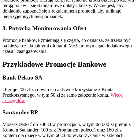
mogą pojawić się standardowe opłaty i koszty. Ważne jest, aby
dokładnie zapoznać się z regulaminem promocji, aby uniknąć
nieprzyjemnych niespodzianek.
3.
Potrzeba Monitorowania Ofert
Promocje bankowe zmieniają się często, co oznacza, że trzeba być
na bieżąco z aktualnymi ofertami. Może to wymagać dodatkowego
czasu i zaangażowania.
Przykładowe Promocje Bankowe
Bank Pekao SA
Oferuje 200 zł za otwarcie i aktywne korzystanie z Konta
Przekorzystnego, w tym 50 zł za samo założenie konta.
Więcej
szczegółów
Santander BP
Możesz zyskać do 700 zł w promocjach, w tym do 600 zł premii z
Kontem Santander, 100 zł z Programem poleceń oraz 160 zł z
kontem dla dziecka, w tym 60 zł do wykorzystania w sklepach