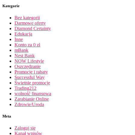
Kategorie
Bez kategorii
Darmowe oferty
Diamond Certainty
Edukacja
Inne
Konto za 0 zł
mBank
Nest Bank
NOW Lifestyle
Oszczędzanie
Promocje i rabaty
Successful Way
Świetnie promocje
Trading212
wolność finansowa
Zarabianie Online
Zdrowie/Uroda
Meta
Zaloguj się
Kanał wpisów