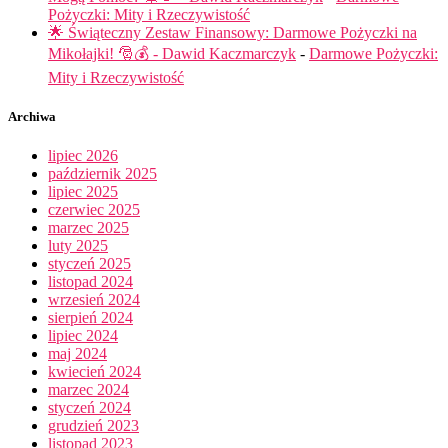
Pożyczki: Mity i Rzeczywistość
🌟 Świąteczny Zestaw Finansowy: Darmowe Pożyczki na
Mikołajki! 🎅💰 - Dawid Kaczmarczyk
-
Darmowe Pożyczki:
Mity i Rzeczywistość
Archiwa
lipiec 2026
październik 2025
lipiec 2025
czerwiec 2025
marzec 2025
luty 2025
styczeń 2025
listopad 2024
wrzesień 2024
sierpień 2024
lipiec 2024
maj 2024
kwiecień 2024
marzec 2024
styczeń 2024
grudzień 2023
listopad 2023