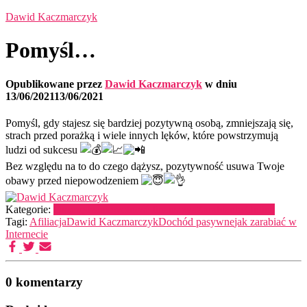
Dawid Kaczmarczyk
Pomyśl…
Opublikowane przez
Dawid Kaczmarczyk
w dniu
13/06/2021
13/06/2021
Pomyśl, gdy stajesz się bardziej pozytywną osobą, zmniejszają się,
strach przed porażką i wiele innych lęków, które powstrzymują
ludzi od sukcesu
Bez względu na to do czego dążysz, pozytywność usuwa Twoje
obawy przed niepowodzeniem
Kategorie:
Oszczędzanie
wolność finansowa
Zarabianie Online
Tagi:
Afiliacja
Dawid Kaczmarczyk
Dochód pasywne
jak zarabiać w
Internecie
0 komentarzy