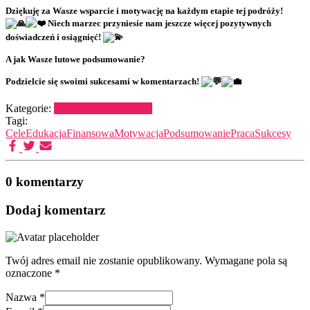
Dziękuję za Wasze wsparcie i motywację na każdym etapie tej podróży!
Niech marzec przyniesie nam jeszcze więcej pozytywnych
doświadczeń i osiągnięć!
A jak Wasze lutowe podsumowanie?
Podzielcie się swoimi sukcesami w komentarzach!
Kategorie:
Inne
Zarabianie Online
Tagi:
Cele
EdukacjaFinansowa
Motywacja
Podsumowanie
Praca
Sukcesy
0 komentarzy
Dodaj komentarz
Twój adres email nie zostanie opublikowany.
Wymagane pola są
oznaczone
*
Nazwa
*