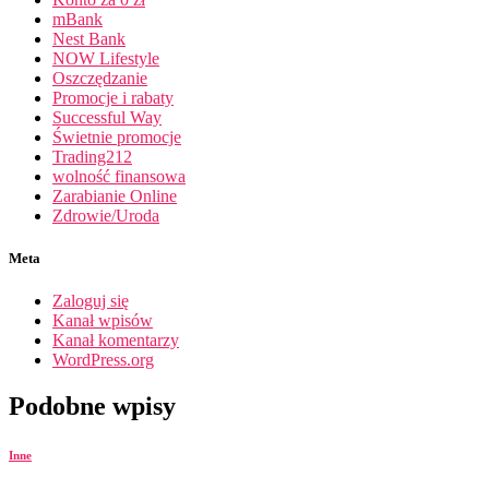
mBank
Nest Bank
NOW Lifestyle
Oszczędzanie
Promocje i rabaty
Successful Way
Świetnie promocje
Trading212
wolność finansowa
Zarabianie Online
Zdrowie/Uroda
Meta
Zaloguj się
Kanał wpisów
Kanał komentarzy
WordPress.org
Podobne wpisy
Inne