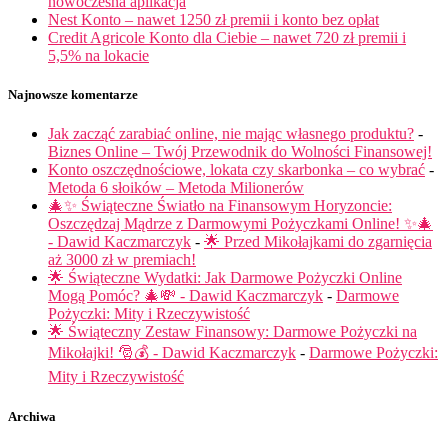
nowoczesna aplikacja
Nest Konto – nawet 1250 zł premii i konto bez opłat
Credit Agricole Konto dla Ciebie – nawet 720 zł premii i
5,5% na lokacie
Najnowsze komentarze
Jak zacząć zarabiać online, nie mając własnego produktu?
-
Biznes Online – Twój Przewodnik do Wolności Finansowej!
Konto oszczędnościowe, lokata czy skarbonka – co wybrać
-
Metoda 6 słoików – Metoda Milionerów
🎄✨ Świąteczne Światło na Finansowym Horyzoncie:
Oszczędzaj Mądrze z Darmowymi Pożyczkami Online! ✨🎄
- Dawid Kaczmarczyk
-
🌟 Przed Mikołajkami do zgarnięcia
aż 3000 zł w premiach!
🌟 Świąteczne Wydatki: Jak Darmowe Pożyczki Online
Mogą Pomóc? 🎄💸 - Dawid Kaczmarczyk
-
Darmowe
Pożyczki: Mity i Rzeczywistość
🌟 Świąteczny Zestaw Finansowy: Darmowe Pożyczki na
Mikołajki! 🎅💰 - Dawid Kaczmarczyk
-
Darmowe Pożyczki:
Mity i Rzeczywistość
Archiwa