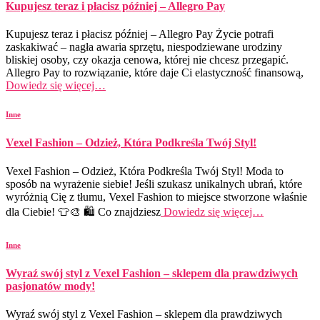
Kupujesz teraz i płacisz później – Allegro Pay
Kupujesz teraz i płacisz później – Allegro Pay Życie potrafi
zaskakiwać – nagła awaria sprzętu, niespodziewane urodziny
bliskiej osoby, czy okazja cenowa, której nie chcesz przegapić.
Allegro Pay to rozwiązanie, które daje Ci elastyczność finansową,
Dowiedz się więcej…
Inne
Vexel Fashion – Odzież, Która Podkreśla Twój Styl!
Vexel Fashion – Odzież, Która Podkreśla Twój Styl! Moda to
sposób na wyrażenie siebie! Jeśli szukasz unikalnych ubrań, które
wyróżnią Cię z tłumu, Vexel Fashion to miejsce stworzone właśnie
dla Ciebie! 👕🎨 🛍️ Co znajdziesz
Dowiedz się więcej…
Inne
Wyraź swój styl z Vexel Fashion – sklepem dla prawdziwych
pasjonatów mody!
Wyraź swój styl z Vexel Fashion – sklepem dla prawdziwych