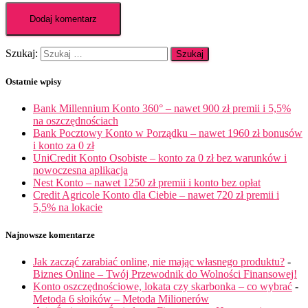
Szukaj:
Ostatnie wpisy
Bank Millennium Konto 360° – nawet 900 zł premii i 5,5%
na oszczędnościach
Bank Pocztowy Konto w Porządku – nawet 1960 zł bonusów
i konto za 0 zł
UniCredit Konto Osobiste – konto za 0 zł bez warunków i
nowoczesna aplikacja
Nest Konto – nawet 1250 zł premii i konto bez opłat
Credit Agricole Konto dla Ciebie – nawet 720 zł premii i
5,5% na lokacie
Najnowsze komentarze
Jak zacząć zarabiać online, nie mając własnego produktu?
-
Biznes Online – Twój Przewodnik do Wolności Finansowej!
Konto oszczędnościowe, lokata czy skarbonka – co wybrać
-
Metoda 6 słoików – Metoda Milionerów