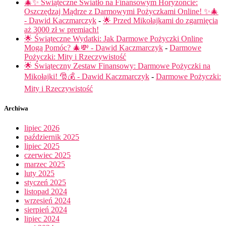
🎄✨ Świąteczne Światło na Finansowym Horyzoncie:
Oszczędzaj Mądrze z Darmowymi Pożyczkami Online! ✨🎄
- Dawid Kaczmarczyk
-
🌟 Przed Mikołajkami do zgarnięcia
aż 3000 zł w premiach!
🌟 Świąteczne Wydatki: Jak Darmowe Pożyczki Online
Mogą Pomóc? 🎄💸 - Dawid Kaczmarczyk
-
Darmowe
Pożyczki: Mity i Rzeczywistość
🌟 Świąteczny Zestaw Finansowy: Darmowe Pożyczki na
Mikołajki! 🎅💰 - Dawid Kaczmarczyk
-
Darmowe Pożyczki:
Mity i Rzeczywistość
Archiwa
lipiec 2026
październik 2025
lipiec 2025
czerwiec 2025
marzec 2025
luty 2025
styczeń 2025
listopad 2024
wrzesień 2024
sierpień 2024
lipiec 2024