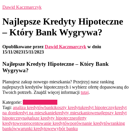
Dawid Kaczmarczyk
Najlepsze Kredyty Hipoteczne
– Który Bank Wygrywa?
Opublikowane przez
Dawid Kaczmarczyk
w dniu
15/11/2023
15/11/2023
Najlepsze Kredyty Hipoteczne – Który Bank
Wygrywa?
Planujesz zakup nowego mieszkania? Przejrzyj nasz ranking
najlepszych kredytów hipotecznych i wybierz ofertę dopasowaną do
Twoich potrzeb. Znajdź więcej informacji
tutaj
.
Kategorie:
Świetnie promocje
Tagi:
analiza kredytów
banki
koszty kredytu
kredyt hipoteczny
kredyt
na dom
kredyt na mieszkanie
kredyty mieszkaniowe
najlepszy kredyt
hipoteczny
najtańsze kredyty hipoteczne
oferty
kredytowe
oprocentowanie kredytów
porównanie kredytów
ranking
banków
warunki kredytowe
wybór banku