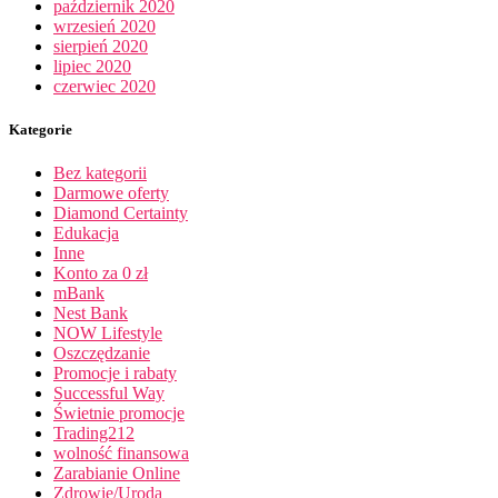
październik 2020
wrzesień 2020
sierpień 2020
lipiec 2020
czerwiec 2020
Kategorie
Bez kategorii
Darmowe oferty
Diamond Certainty
Edukacja
Inne
Konto za 0 zł
mBank
Nest Bank
NOW Lifestyle
Oszczędzanie
Promocje i rabaty
Successful Way
Świetnie promocje
Trading212
wolność finansowa
Zarabianie Online
Zdrowie/Uroda