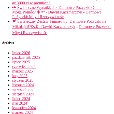
aż 3000 zł w premiach!
🌟 Świąteczne Wydatki: Jak Darmowe Pożyczki Online
Mogą Pomóc? 🎄💸 - Dawid Kaczmarczyk
-
Darmowe
Pożyczki: Mity i Rzeczywistość
🌟 Świąteczny Zestaw Finansowy: Darmowe Pożyczki na
Mikołajki! 🎅💰 - Dawid Kaczmarczyk
-
Darmowe Pożyczki:
Mity i Rzeczywistość
Archiwa
lipiec 2026
październik 2025
lipiec 2025
czerwiec 2025
marzec 2025
luty 2025
styczeń 2025
listopad 2024
wrzesień 2024
sierpień 2024
lipiec 2024
maj 2024
kwiecień 2024
marzec 2024