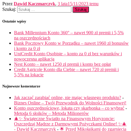
Przez
Dawid Kaczmarczyk
,
3 lata
15/11/2023
temu
Szukaj:
Ostatnie wpisy
Bank Millennium Konto 360° – nawet 900 zł premii i 5,5%
na oszczędnościach
Bank Pocztowy Konto w Porządku – nawet 1960 zł bonusów
i konto za 0 zł
UniCredit Konto Osobiste – konto za 0 zł bez warunków i
nowoczesna aplikacja
Nest Konto – nawet 1250 zł premii i konto bez opłat
Credit Agricole Konto dla Ciebie – nawet 720 zł premii i
5,5% na lokacie
Najnowsze komentarze
Jak zacząć zarabiać online, nie mając własnego produktu?
-
Biznes Online – Twój Przewodnik do Wolności Finansowej!
Konto oszczędnościowe, lokata czy skarbonka – co wybrać
-
Metoda 6 słoików – Metoda Milionerów
🎄✨ Świąteczne Światło na Finansowym Horyzoncie:
Oszczędzaj Mądrze z Darmowymi Pożyczkami Online! ✨🎄
- Dawid Kaczmarczyk
-
🌟 Przed Mikołajkami do zgarnięcia