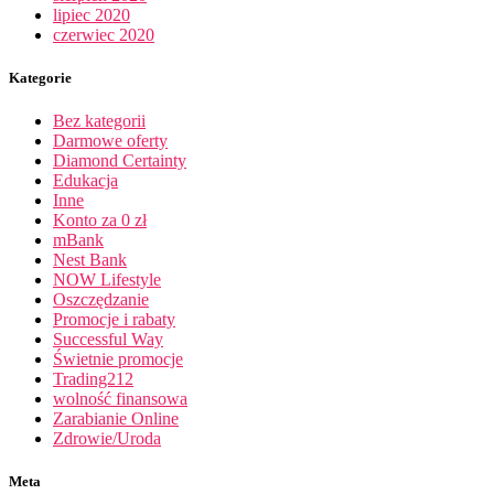
lipiec 2020
czerwiec 2020
Kategorie
Bez kategorii
Darmowe oferty
Diamond Certainty
Edukacja
Inne
Konto za 0 zł
mBank
Nest Bank
NOW Lifestyle
Oszczędzanie
Promocje i rabaty
Successful Way
Świetnie promocje
Trading212
wolność finansowa
Zarabianie Online
Zdrowie/Uroda
Meta