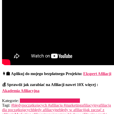
👨‍🏫 Aplikuj do mojego bezpłatnego Projektu:
Ekspert Afiliacji
💰 Sprawdź jak zarabiać na Afiliacji nawet 10X więcej :
Akademia Afiliacyjna
Kategorie:
wolność finansowa
Zarabianie Online
Tagi:
#błędypoczątkujących #afiliacja #marketingafiliacyjny
afiliacja
dla początkujących
błędy afiliacyjne
błędy w afiliacji
jak zacząć z