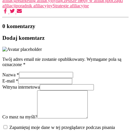
afiliacją
Marketing afiliacyjny
najczęstsze błędy w afiliacji
początki
afiliacji
poradnik afiliacyjny
Strategie afiliacyjne
0 komentarzy
Dodaj komentarz
Twój adres email nie zostanie opublikowany.
Wymagane pola są
oznaczone
*
Nazwa
*
E-mail
*
Witryna internetowa
Co masz na myśli?
Zapamiętaj moje dane w tej przeglądarce podczas pisania