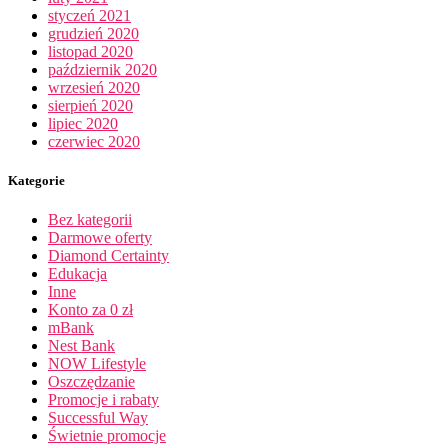
styczeń 2021
grudzień 2020
listopad 2020
październik 2020
wrzesień 2020
sierpień 2020
lipiec 2020
czerwiec 2020
Kategorie
Bez kategorii
Darmowe oferty
Diamond Certainty
Edukacja
Inne
Konto za 0 zł
mBank
Nest Bank
NOW Lifestyle
Oszczędzanie
Promocje i rabaty
Successful Way
Świetnie promocje