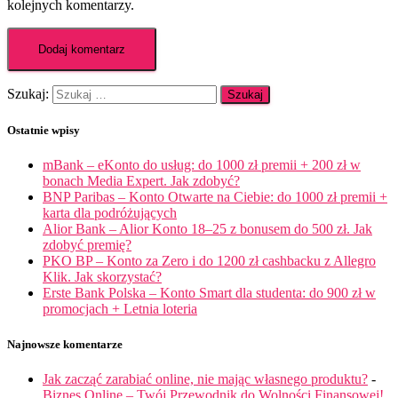
kolejnych komentarzy.
Szukaj:
Ostatnie wpisy
mBank – eKonto do usług: do 1000 zł premii + 200 zł w
bonach Media Expert. Jak zdobyć?
BNP Paribas – Konto Otwarte na Ciebie: do 1000 zł premii +
karta dla podróżujących
Alior Bank – Alior Konto 18–25 z bonusem do 500 zł. Jak
zdobyć premię?
PKO BP – Konto za Zero i do 1200 zł cashbacku z Allegro
Klik. Jak skorzystać?
Erste Bank Polska – Konto Smart dla studenta: do 900 zł w
promocjach + Letnia loteria
Najnowsze komentarze
Jak zacząć zarabiać online, nie mając własnego produktu?
-
Biznes Online – Twój Przewodnik do Wolności Finansowej!