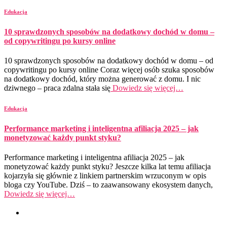
Edukacja
10 sprawdzonych sposobów na dodatkowy dochód w domu –
od copywritingu po kursy online
10 sprawdzonych sposobów na dodatkowy dochód w domu – od
copywritingu po kursy online Coraz więcej osób szuka sposobów
na dodatkowy dochód, który można generować z domu. I nic
dziwnego – praca zdalna stała się
Dowiedz się więcej…
Edukacja
Performance marketing i inteligentna afiliacja 2025 – jak
monetyzować każdy punkt styku?
Performance marketing i inteligentna afiliacja 2025 – jak
monetyzować każdy punkt styku? Jeszcze kilka lat temu afiliacja
kojarzyła się głównie z linkiem partnerskim wrzuconym w opis
bloga czy YouTube. Dziś – to zaawansowany ekosystem danych,
Dowiedz się więcej…