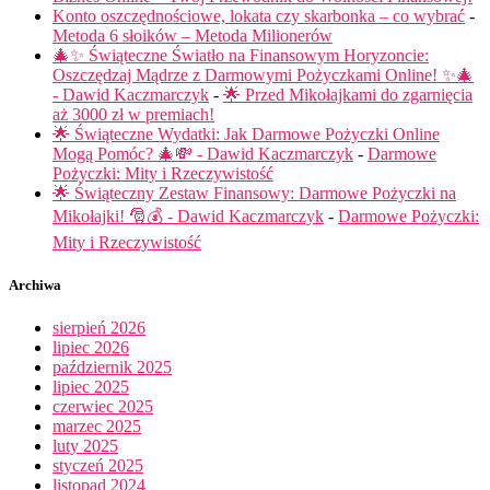
Konto oszczędnościowe, lokata czy skarbonka – co wybrać
-
Metoda 6 słoików – Metoda Milionerów
🎄✨ Świąteczne Światło na Finansowym Horyzoncie:
Oszczędzaj Mądrze z Darmowymi Pożyczkami Online! ✨🎄
- Dawid Kaczmarczyk
-
🌟 Przed Mikołajkami do zgarnięcia
aż 3000 zł w premiach!
🌟 Świąteczne Wydatki: Jak Darmowe Pożyczki Online
Mogą Pomóc? 🎄💸 - Dawid Kaczmarczyk
-
Darmowe
Pożyczki: Mity i Rzeczywistość
🌟 Świąteczny Zestaw Finansowy: Darmowe Pożyczki na
Mikołajki! 🎅💰 - Dawid Kaczmarczyk
-
Darmowe Pożyczki:
Mity i Rzeczywistość
Archiwa
sierpień 2026
lipiec 2026
październik 2025
lipiec 2025
czerwiec 2025
marzec 2025
luty 2025
styczeń 2025
listopad 2024