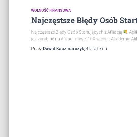
WOLNOŚĆ FINANSOWA
Najczęstsze Błędy Osób Start
Najczęstsze Błędy Osób Startujących z Afiliacją
Apli
jak zarabiać na Afiliacji nawet 10X więcej : Akademia Afi
Przez
Dawid Kaczmarczyk
,
4 lata
temu