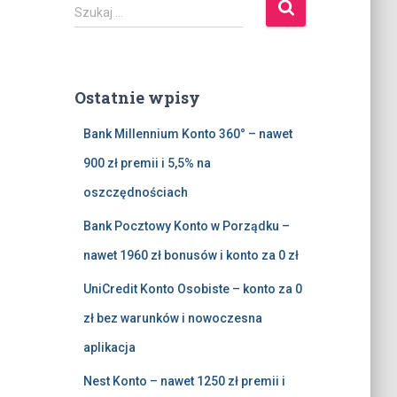
S
Szukaj …
z
u
k
a
Ostatnie wpisy
j
:
Bank Millennium Konto 360° – nawet
900 zł premii i 5,5% na
oszczędnościach
Bank Pocztowy Konto w Porządku –
nawet 1960 zł bonusów i konto za 0 zł
UniCredit Konto Osobiste – konto za 0
zł bez warunków i nowoczesna
aplikacja
Nest Konto – nawet 1250 zł premii i