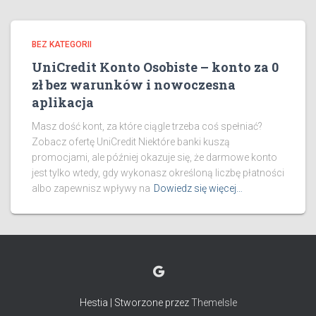
BEZ KATEGORII
UniCredit Konto Osobiste – konto za 0
zł bez warunków i nowoczesna
aplikacja
Masz dość kont, za które ciągle trzeba coś spełniać?
Zobacz ofertę UniCredit Niektóre banki kuszą
promocjami, ale później okazuje się, że darmowe konto
jest tylko wtedy, gdy wykonasz określoną liczbę płatności
albo zapewnisz wpływy na
Dowiedz się więcej…
Hestia | Stworzone przez
ThemeIsle