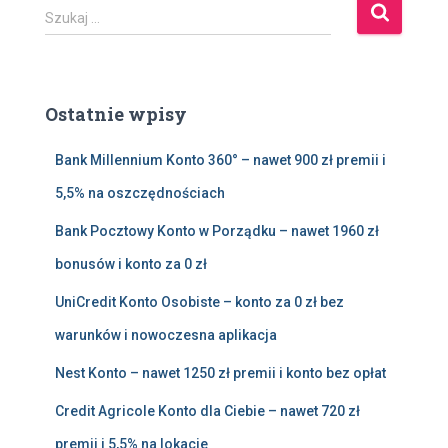
S
Szukaj …
z
u
k
a
Ostatnie wpisy
j
:
Bank Millennium Konto 360° – nawet 900 zł premii i
5,5% na oszczędnościach
Bank Pocztowy Konto w Porządku – nawet 1960 zł
bonusów i konto za 0 zł
UniCredit Konto Osobiste – konto za 0 zł bez
warunków i nowoczesna aplikacja
Nest Konto – nawet 1250 zł premii i konto bez opłat
Credit Agricole Konto dla Ciebie – nawet 720 zł
premii i 5,5% na lokacie