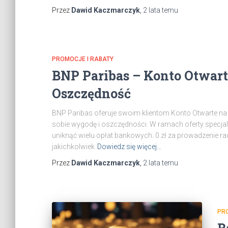
Przez
Dawid Kaczmarczyk
,
2 lata
temu
PROMOCJE I RABATY
BNP Paribas – Konto Otwarte
Oszczędność
BNP Paribas oferuje swoim klientom Konto Otwarte na 
sobie wygodę i oszczędności. W ramach oferty specjaln
uniknąć wielu opłat bankowych. 0 zł za prowadzenie ra
jakichkolwiek
Dowiedz się więcej…
Przez
Dawid Kaczmarczyk
,
2 lata
temu
PR