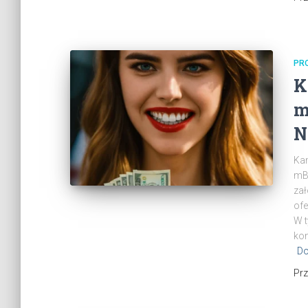
PR
K
m
N
Kam
mBa
zał
ofe
W t
kon
Do
Pr