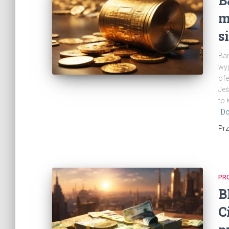
B
m
s
Ban
wyj
ofe
Jeś
to 
Do
Pr
PR
B
C