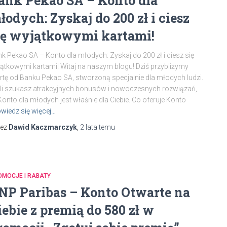
ank Pekao SA – Konto dla
łodych: Zyskaj do 200 zł i ciesz
ię wyjątkowymi kartami!
k Pekao SA – Konto dla młodych: Zyskaj do 200 zł i ciesz się
ątkowymi kartami! Witaj na naszym blogu! Dziś przybliżymy
rtę od Banku Pekao SA, stworzoną specjalnie dla młodych ludzi.
li szukasz atrakcyjnych bonusów i nowoczesnych rozwiązań,
Konto dla młodych jest właśnie dla Ciebie. Co oferuje Konto
wiedz się więcej…
zez
Dawid Kaczmarczyk
,
2 lata
temu
OMOCJE I RABATY
NP Paribas – Konto Otwarte na
iebie z premią do 580 zł w