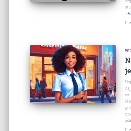
wyj
sta
Do
Pr
PR
N
j
Naj
naj
wsz
Nie
got
czy
jed
Pr