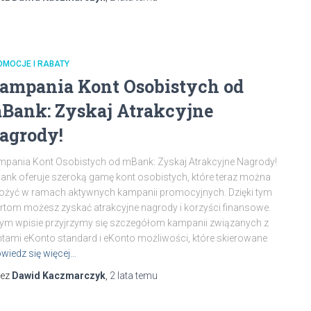
OMOCJE I RABATY
ampania Kont Osobistych od
Bank: Zyskaj Atrakcyjne
agrody!
pania Kont Osobistych od mBank: Zyskaj Atrakcyjne Nagrody!
nk oferuje szeroką gamę kont osobistych, które teraz można
ożyć w ramach aktywnych kampanii promocyjnych. Dzięki tym
rtom możesz zyskać atrakcyjne nagrody i korzyści finansowe.
ym wpisie przyjrzymy się szczegółom kampanii związanych z
tami eKonto standard i eKonto możliwości, które skierowane
wiedz się więcej…
zez
Dawid Kaczmarczyk
,
2 lata
temu