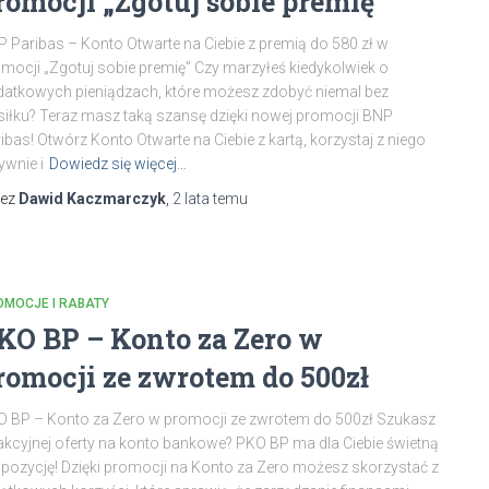
romocji „Zgotuj sobie premię”
 Paribas – Konto Otwarte na Ciebie z premią do 580 zł w
mocji „Zgotuj sobie premię” Czy marzyłeś kiedykolwiek o
atkowych pieniądzach, które możesz zdobyć niemal bez
iłku? Teraz masz taką szansę dzięki nowej promocji BNP
ibas! Otwórz Konto Otwarte na Ciebie z kartą, korzystaj z niego
ywnie i
Dowiedz się więcej…
zez
Dawid Kaczmarczyk
,
2 lata
temu
OMOCJE I RABATY
KO BP – Konto za Zero w
romocji ze zwrotem do 500zł
 BP – Konto za Zero w promocji ze zwrotem do 500zł Szukasz
akcyjnej oferty na konto bankowe? PKO BP ma dla Ciebie świetną
pozycję! Dzięki promocji na Konto za Zero możesz skorzystać z