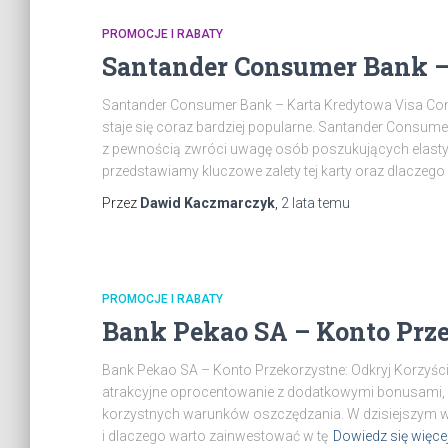
PROMOCJE I RABATY
Santander Consumer Bank –
Santander Consumer Bank – Karta Kredytowa Visa Comf
staje się coraz bardziej popularne. Santander Consume
z pewnością zwróci uwagę osób poszukujących elasty
przedstawiamy kluczowe zalety tej karty oraz dlaczego
Przez
Dawid Kaczmarczyk
,
2 lata
temu
PROMOCJE I RABATY
Bank Pekao SA – Konto Prze
Bank Pekao SA – Konto Przekorzystne: Odkryj Korzyści
atrakcyjne oprocentowanie z dodatkowymi bonusami,
korzystnych warunków oszczędzania. W dzisiejszym wpi
i dlaczego warto zainwestować w tę
Dowiedz się więce