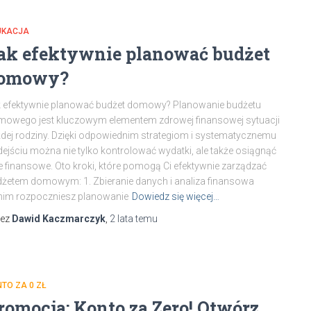
UKACJA
ak efektywnie planować budżet
omowy?
 efektywnie planować budżet domowy? Planowanie budżetu
owego jest kluczowym elementem zdrowej finansowej sytuacji
dej rodziny. Dzięki odpowiednim strategiom i systematycznemu
ejściu można nie tylko kontrolować wydatki, ale także osiągnąć
e finansowe. Oto kroki, które pomogą Ci efektywnie zarządzać
żetem domowym: 1. Zbieranie danych i analiza finansowa
nim rozpoczniesz planowanie
Dowiedz się więcej…
zez
Dawid Kaczmarczyk
,
2 lata
temu
TO ZA 0 ZŁ
romocja: Konto za Zero! Otwórz