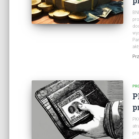
p
BNP
pro
dod
wys
Par
akt
Pr
PR
P
p
PKO
atr
pro