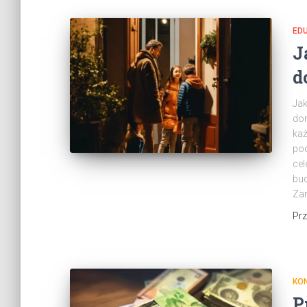
ED
J
d
Jak
dom
każ
pod
cel
bud
Za
Pr
KON
P