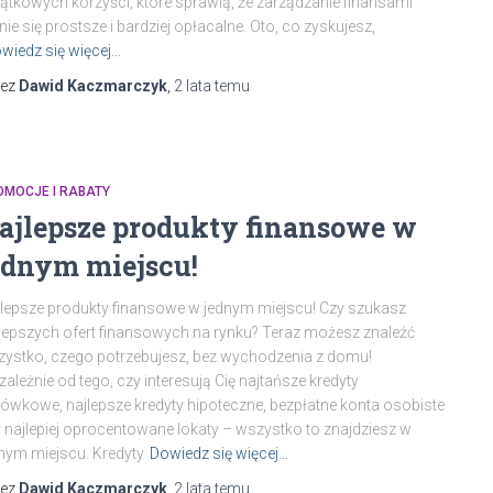
ątkowych korzyści, które sprawią, że zarządzanie finansami
nie się prostsze i bardziej opłacalne. Oto, co zyskujesz,
wiedz się więcej…
zez
Dawid Kaczmarczyk
,
2 lata
temu
OMOCJE I RABATY
ajlepsze produkty finansowe w
ednym miejscu!
lepsze produkty finansowe w jednym miejscu! Czy szukasz
lepszych ofert finansowych na rynku? Teraz możesz znaleźć
ystko, czego potrzebujesz, bez wychodzenia z domu!
zależnie od tego, czy interesują Cię najtańsze kredyty
ówkowe, najlepsze kredyty hipoteczne, bezpłatne konta osobiste
 najlepiej oprocentowane lokaty – wszystko to znajdziesz w
nym miejscu. Kredyty
Dowiedz się więcej…
zez
Dawid Kaczmarczyk
,
2 lata
temu