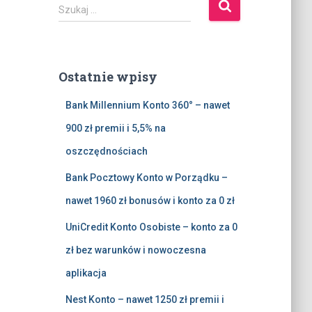
S
Szukaj …
z
u
k
a
Ostatnie wpisy
j
:
Bank Millennium Konto 360° – nawet
900 zł premii i 5,5% na
oszczędnościach
Bank Pocztowy Konto w Porządku –
nawet 1960 zł bonusów i konto za 0 zł
UniCredit Konto Osobiste – konto za 0
zł bez warunków i nowoczesna
aplikacja
Nest Konto – nawet 1250 zł premii i