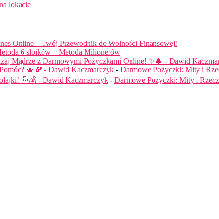
na lokacie
nes Online – Twój Przewodnik do Wolności Finansowej!
etoda 6 słoików – Metoda Milionerów
dzaj Mądrze z Darmowymi Pożyczkami Online! ✨🎄 - Dawid Kaczma
ą Pomóc? 🎄💸 - Dawid Kaczmarczyk
-
Darmowe Pożyczki: Mity i Rze
łajki! 🎅💰 - Dawid Kaczmarczyk
-
Darmowe Pożyczki: Mity i Rzecz