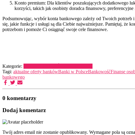
Konto premium: Dla klientów poszukujących dodatkowego luksu
korzyści, takich jak osobisty doradca finansowy, preferencyj
Podsumowując, wybór konta bankowego zależy od Twoich potrzeb i pr
się, jakie funkcje i usługi są dla Ciebie najważniejsze. Pamiętaj, ż
potrzebom i pomoże Ci osiągnąć swoje cele finansowe.
Kategorie:
Promocje i rabaty
Świetnie promocje
Tagi:
aktualne oferty banków
Banki w Polsce
Bankowość
Finanse osob
bankowego
0 komentarzy
Dodaj komentarz
Twój adres email nie zostanie opublikowany.
Wymagane pola są ozn