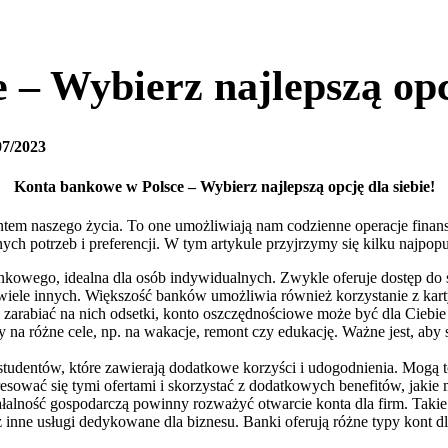
– Wybierz najlepszą opcj
07/2023
Konta bankowe w Polsce – Wybierz najlepszą opcję dla siebie!
tem naszego życia. To one umożliwiają nam codzienne operacje finansow
ych potrzeb i preferencji. W tym artykule przyjrzymy się kilku naj
nkowego, idealna dla osób indywidualnych. Zwykle oferuje dostęp do 
 wiele innych. Większość banków umożliwia również korzystanie z kar
 zarabiać na nich odsetki, konto oszczędnościowe może być dla Ciebie
 na różne cele, np. na wakacje, remont czy edukację. Ważne jest, aby
a studentów, które zawierają dodatkowe korzyści i udogodnienia. Mogą
nteresować się tymi ofertami i skorzystać z dodatkowych benefitów, jaki
ałalność gospodarczą powinny rozważyć otwarcie konta dla firm. Takie
z inne usługi dedykowane dla biznesu. Banki oferują różne typy kont d