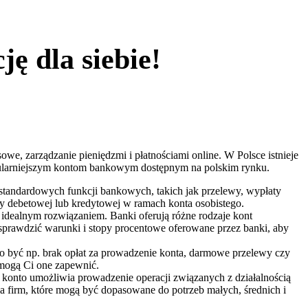
ę dla siebie!
e, zarządzanie pieniędzmi i płatnościami online. W Polsce istnieje
popularniejszym kontom bankowym dostępnym na polskim rynku.
standardowych funkcji bankowych, takich jak przelewy, wypłaty
ty debetowej lub kredytowej w ramach konta osobistego.
 idealnym rozwiązaniem. Banki oferują różne rodzaje kont
 sprawdzić warunki i stopy procentowe oferowane przez banki, aby
 to być np. brak opłat za prowadzenie konta, darmowe przelewy czy
e mogą Ci one zapewnić.
 konto umożliwia prowadzenie operacji związanych z działalnością
la firm, które mogą być dopasowane do potrzeb małych, średnich i