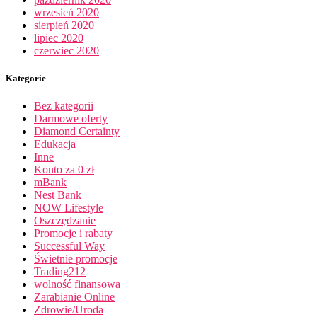
wrzesień 2020
sierpień 2020
lipiec 2020
czerwiec 2020
Kategorie
Bez kategorii
Darmowe oferty
Diamond Certainty
Edukacja
Inne
Konto za 0 zł
mBank
Nest Bank
NOW Lifestyle
Oszczędzanie
Promocje i rabaty
Successful Way
Świetnie promocje
Trading212
wolność finansowa
Zarabianie Online
Zdrowie/Uroda