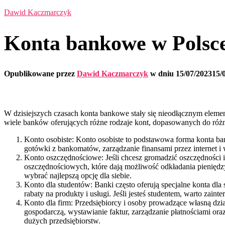
Dawid Kaczmarczyk
Konta bankowe w Polsce 
Opublikowane przez
Dawid Kaczmarczyk
w dniu
15/07/2023
15/
W dzisiejszych czasach konta bankowe stały się nieodłącznym elemen
wiele banków oferujących różne rodzaje kont, dopasowanych do różn
Konto osobiste: Konto osobiste to podstawowa forma konta ba
gotówki z bankomatów, zarządzanie finansami przez internet i
Konto oszczędnościowe: Jeśli chcesz gromadzić oszczędności i
oszczędnościowych, które dają możliwość odkładania pieniędzy
wybrać najlepszą opcję dla siebie.
Konto dla studentów: Banki często oferują specjalne konta dl
rabaty na produkty i usługi. Jeśli jesteś studentem, warto zai
Konto dla firm: Przedsiębiorcy i osoby prowadzące własną dzi
gospodarczą, wystawianie faktur, zarządzanie płatnościami ora
dużych przedsiębiorstw.