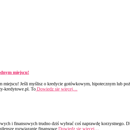
ednym miejscu!
m miejscu! Jeśli myślisz o kredycie gotówkowym, hipotecznym lub po
y-kredytowe.pl. To
Dowiedz się więcej…
owych i finansowych trudno dziś wybrać coś naprawdę korzystnego. D
najlepsze rozwiązanie finansowe
Dowiedz się więcej…