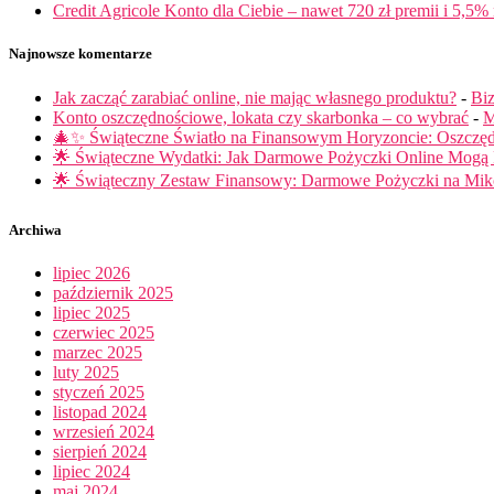
Credit Agricole Konto dla Ciebie – nawet 720 zł premii i 5,5% 
Najnowsze komentarze
Jak zacząć zarabiać online, nie mając własnego produktu?
-
Biz
Konto oszczędnościowe, lokata czy skarbonka – co wybrać
-
M
🎄✨ Świąteczne Światło na Finansowym Horyzoncie: Oszczę
🌟 Świąteczne Wydatki: Jak Darmowe Pożyczki Online Mog
🌟 Świąteczny Zestaw Finansowy: Darmowe Pożyczki na Miko
Archiwa
lipiec 2026
październik 2025
lipiec 2025
czerwiec 2025
marzec 2025
luty 2025
styczeń 2025
listopad 2024
wrzesień 2024
sierpień 2024
lipiec 2024
maj 2024