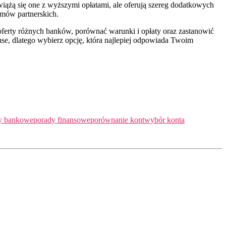
ążą się one z wyższymi opłatami, ale oferują szereg dodatkowych
amów partnerskich.
oferty różnych banków, porównać warunki i opłaty oraz zastanowić
anse, dlatego wybierz opcję, która najlepiej odpowiada Twoim
ty bankowe
porady finansowe
porównanie kont
wybór konta