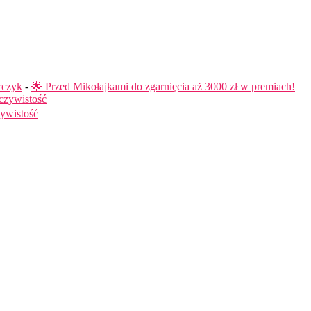
rczyk
-
🌟 Przed Mikołajkami do zgarnięcia aż 3000 zł w premiach!
czywistość
ywistość