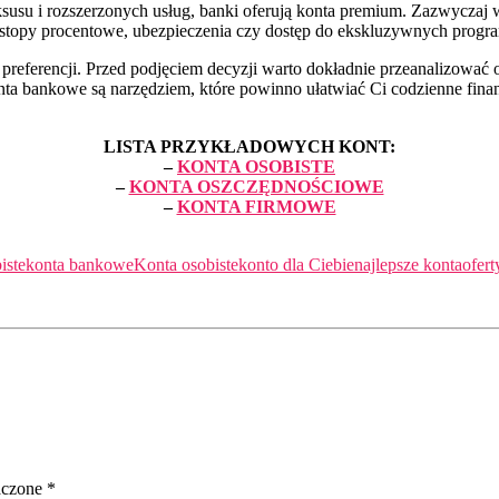
su i rozszerzonych usług, banki oferują konta premium. Zazwyczaj wi
ne stopy procentowe, ubezpieczenia czy dostęp do ekskluzywnych progr
eferencji. Przed podjęciem decyzji warto dokładnie przeanalizować 
e konta bankowe są narzędziem, które powinno ułatwiać Ci codzienne fin
LISTA PRZYKŁADOWYCH KONT:
–
KONTA OSOBISTE
–
KONTA OSZCZĘDNOŚCIOWE
–
KONTA FIRMOWE
iste
konta bankowe
Konta osobiste
konto dla Ciebie
najlepsze konta
ofer
aczone
*