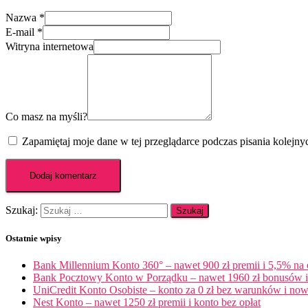
Nazwa
*
E-mail
*
Witryna internetowa
Co masz na myśli?
Zapamiętaj moje dane w tej przeglądarce podczas pisania kolejny
Szukaj:
Ostatnie wpisy
Bank Millennium Konto 360° – nawet 900 zł premii i 5,5% na
Bank Pocztowy Konto w Porządku – nawet 1960 zł bonusów i 
UniCredit Konto Osobiste – konto za 0 zł bez warunków i now
Nest Konto – nawet 1250 zł premii i konto bez opłat