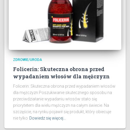
ZDROWIE/URODA
Folicerin: Skuteczna obrona przed
wypadaniem włosów dla mężczyzn
Folicerin: Skuteczna obrona przed wypadaniem włosów
dla mężczyzn Poszukiwanie skutecznego sposobu na
przeciwdziałanie wypadaniu włosów stało się
priorytetem dla wielu mężczyzn na całym świecie. Na
szczęście, na rynku pojawił się produkt, który obiecuje
nie tylko
Dowiedz się więcej…