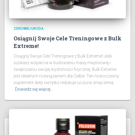
ZDROWIE/URODA
Osiągnij Swoje Cele Treningowe z Bulk
Extreme!
Osiągnij Swoje Cele Treningowe z Bulk Extreme! Jeśli
szukasz wsparcia w budowaniu masy mięśniowej i
zwiększaniu swojej wydolności fizycznej, Bulk Extreme
jest idealnym rozwiązaniem dla Ciebie. Ten nowoczesny
suplement diety nie tylko redukuje uczucie zmęczenia,
Dowiedz się więcej…