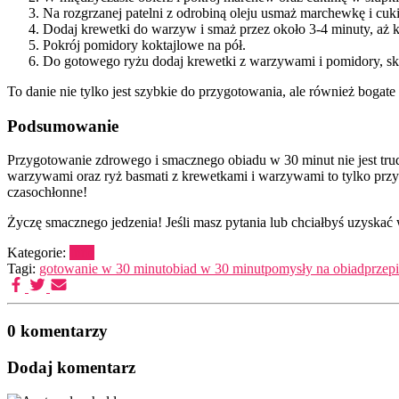
Na rozgrzanej patelni z odrobiną oleju usmaż marchewkę i cuki
Dodaj krewetki do warzyw i smaż przez około 3-4 minuty, aż k
Pokrój pomidory koktajlowe na pół.
Do gotowego ryżu dodaj krewetki z warzywami i pomidory, skr
To danie nie tylko jest szybkie do przygotowania, ale również boga
Podsumowanie
Przygotowanie zdrowego i smacznego obiadu w 30 minut nie jest trud
warzywami oraz ryż basmati z krewetkami i warzywami to tylko przy
czasochłonne!
Życzę smacznego jedzenia! Jeśli masz pytania lub chciałbyś uzyskać 
Kategorie:
Inne
Tagi:
gotowanie w 30 minut
obiad w 30 minut
pomysły na obiad
przep
0 komentarzy
Dodaj komentarz