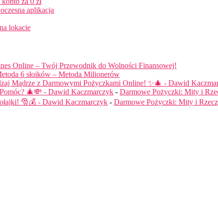
konto za 0 zł
oczesna aplikacja
na lokacie
nes Online – Twój Przewodnik do Wolności Finansowej!
etoda 6 słoików – Metoda Milionerów
dzaj Mądrze z Darmowymi Pożyczkami Online! ✨🎄 - Dawid Kaczma
ą Pomóc? 🎄💸 - Dawid Kaczmarczyk
-
Darmowe Pożyczki: Mity i Rze
łajki! 🎅💰 - Dawid Kaczmarczyk
-
Darmowe Pożyczki: Mity i Rzecz