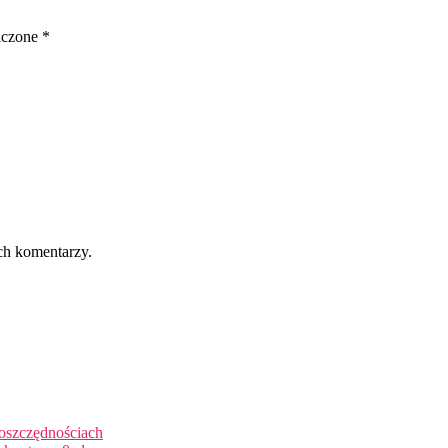
aczone
*
ch komentarzy.
 oszczędnościach