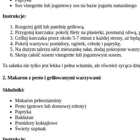
Sos vinegrette lub jogurtowy sos na bazie jogurtu naturalnego
Instrukcje:
Rozgrzej grill lub patelnię grillową.
Przygotuj kurczaka: pokrój filety na plasterki, posmaruj oliwą, 
Grilluj kurczaka przez około 5-7 minut z każdej strony, aż będ
Pokrój warzywa: pomidory, ogórek, cebulę i paprykę.
Na dużym talerzu ułóż mieszankę sałat, dodaj pokrojone warzy
Skrop całość sosem vinegrette lub jogurtowym sosem.
Ta sałatka nie tylko jest lekka i pełna witamin, ale również sycąca dzi
2. Makaron z pesto i grillowanymi warzywami
Składniki:
Makaron pełnoziarnisty
Pesto (gotowe lub domowej roboty)
Papryka
Bakłażan
Pomidory koktajlowe
Świeży szpinak
Instrukcje: