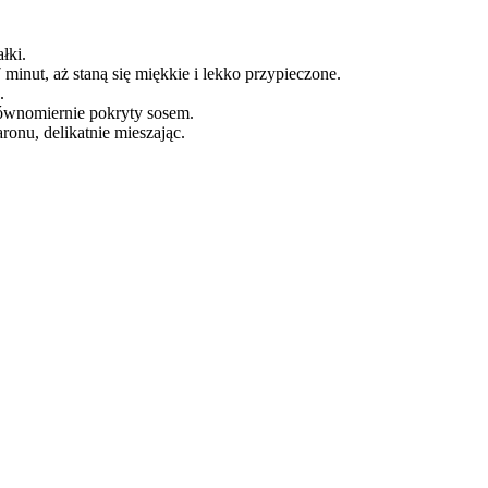
łki.
 minut, aż staną się miękkie i lekko przypieczone.
.
równomiernie pokryty sosem.
onu, delikatnie mieszając.
.