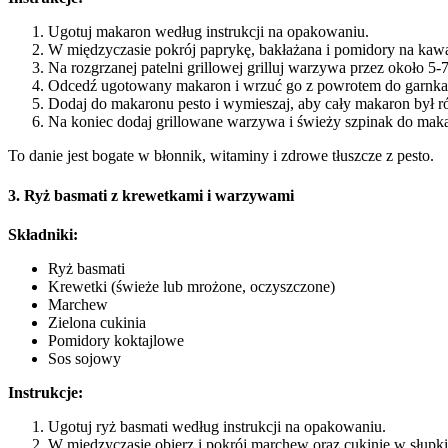
Ugotuj makaron według instrukcji na opakowaniu.
W międzyczasie pokrój paprykę, bakłażana i pomidory na kawa
Na rozgrzanej patelni grillowej grilluj warzywa przez około 5-7
Odcedź ugotowany makaron i wrzuć go z powrotem do garnka
Dodaj do makaronu pesto i wymieszaj, aby cały makaron był 
Na koniec dodaj grillowane warzywa i świeży szpinak do makar
To danie jest bogate w błonnik, witaminy i zdrowe tłuszcze z pesto.
3. Ryż basmati z krewetkami i warzywami
Składniki:
Ryż basmati
Krewetki (świeże lub mrożone, oczyszczone)
Marchew
Zielona cukinia
Pomidory koktajlowe
Sos sojowy
Instrukcje:
Ugotuj ryż basmati według instrukcji na opakowaniu.
W międzyczasie obierz i pokrój marchew oraz cukinię w słupki