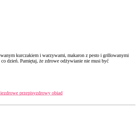
llowanym kurczakiem i warzywami, makaron z pesto i grillowanymi
co dzień. Pamiętaj, że zdrowe odżywianie nie musi być
ie
zdrowe przepisy
zdrowy obiad