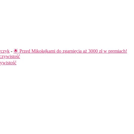
rczyk
-
🌟 Przed Mikołajkami do zgarnięcia aż 3000 zł w premiach!
czywistość
ywistość