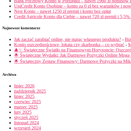
Bank Pocztowy Konto w Porządku – nawet 1960 zł bonusów i 
UniCredit Konto Osobiste – konto za 0 zł bez warunków i now
Nest Konto – nawet 1250 zł premii i konto bez opłat
Credit Agricole Konto dla Ciebie – nawet 720 zł premii i 5,5% 
Najnowsze komentarze
Jak zacząć zarabiać online, nie mając własnego produktu?
-
Biz
Konto oszczędnościowe, lokata czy skarbonka – co wybrać
-
M
🎄✨ Świąteczne Światło na Finansowym Horyzoncie: Oszczę
🌟 Świąteczne Wydatki: Jak Darmowe Pożyczki Online Mog
🌟 Świąteczny Zestaw Finansowy: Darmowe Pożyczki na Miko
Archiwa
lipiec 2026
październik 2025
lipiec 2025
czerwiec 2025
marzec 2025
luty 2025
styczeń 2025
listopad 2024
wrzesień 2024