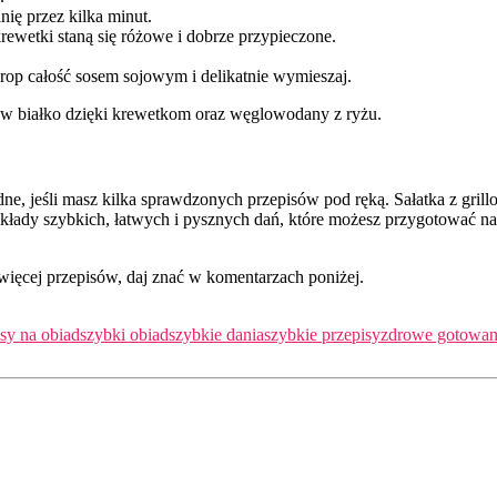
nię przez kilka minut.
rewetki staną się różowe i dobrze przypieczone.
op całość sosem sojowym i delikatnie wymieszaj.
te w białko dzięki krewetkom oraz węglowodany z ryżu.
ne, jeśli masz kilka sprawdzonych przepisów pod ręką. Sałatka z gri
kłady szybkich, łatwych i pysznych dań, które możesz przygotować na 
więcej przepisów, daj znać w komentarzach poniżej.
isy na obiad
szybki obiad
szybkie dania
szybkie przepisy
zdrowe gotowan