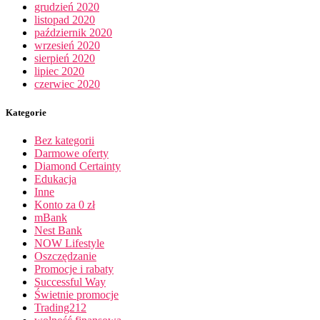
grudzień 2020
listopad 2020
październik 2020
wrzesień 2020
sierpień 2020
lipiec 2020
czerwiec 2020
Kategorie
Bez kategorii
Darmowe oferty
Diamond Certainty
Edukacja
Inne
Konto za 0 zł
mBank
Nest Bank
NOW Lifestyle
Oszczędzanie
Promocje i rabaty
Successful Way
Świetnie promocje
Trading212