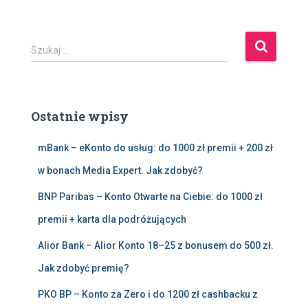
S
Szukaj …
z
u
k
a
Ostatnie wpisy
j
:
mBank – eKonto do usług: do 1000 zł premii + 200 zł
w bonach Media Expert. Jak zdobyć?
BNP Paribas – Konto Otwarte na Ciebie: do 1000 zł
premii + karta dla podróżujących
Alior Bank – Alior Konto 18–25 z bonusem do 500 zł.
Jak zdobyć premię?
PKO BP – Konto za Zero i do 1200 zł cashbacku z