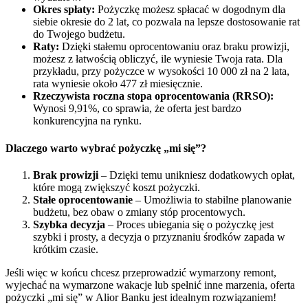
Okres spłaty:
Pożyczkę możesz spłacać w dogodnym dla
siebie okresie do 2 lat, co pozwala na lepsze dostosowanie rat
do Twojego budżetu.
Raty:
Dzięki stałemu oprocentowaniu oraz braku prowizji,
możesz z łatwością obliczyć, ile wyniesie Twoja rata. Dla
przykładu, przy pożyczce w wysokości 10 000 zł na 2 lata,
rata wyniesie około 477 zł miesięcznie.
Rzeczywista roczna stopa oprocentowania (RRSO):
Wynosi 9,91%, co sprawia, że oferta jest bardzo
konkurencyjna na rynku.
Dlaczego warto wybrać pożyczkę „mi się”?
Brak prowizji
– Dzięki temu unikniesz dodatkowych opłat,
które mogą zwiększyć koszt pożyczki.
Stałe oprocentowanie
– Umożliwia to stabilne planowanie
budżetu, bez obaw o zmiany stóp procentowych.
Szybka decyzja
– Proces ubiegania się o pożyczkę jest
szybki i prosty, a decyzja o przyznaniu środków zapada w
krótkim czasie.
Jeśli więc w końcu chcesz przeprowadzić wymarzony remont,
wyjechać na wymarzone wakacje lub spełnić inne marzenia, oferta
pożyczki „mi się” w Alior Banku jest idealnym rozwiązaniem!