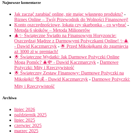
Najnowsze komentarze
Jak zacząć zarabiać online, nie mając własnego produktu?
-
Biznes Online – Twój Przewodnik do Wolności Finansowej!
Konto oszczędnościowe, lokata czy skarbonka – co wybrać
-
Metoda 6 słoików – Metoda Milionerów
🎄✨ Świąteczne Światło na Finansowym Horyzoncie:
Oszczędzaj Mądrze z Darmowymi Pożyczkami Online! ✨🎄
- Dawid Kaczmarczyk
-
🌟 Przed Mikołajkami do zgarnięcia
aż 3000 zł w premiach!
🌟 Świąteczne Wydatki: Jak Darmowe Pożyczki Online
Mogą Pomóc? 🎄💸 - Dawid Kaczmarczyk
-
Darmowe
Pożyczki: Mity i Rzeczywistość
🌟 Świąteczny Zestaw Finansowy: Darmowe Pożyczki na
Mikołajki! 🎅💰 - Dawid Kaczmarczyk
-
Darmowe Pożyczki:
Mity i Rzeczywistość
Archiwa
lipiec 2026
październik 2025
lipiec 2025
czerwiec 2025
marzec 2025