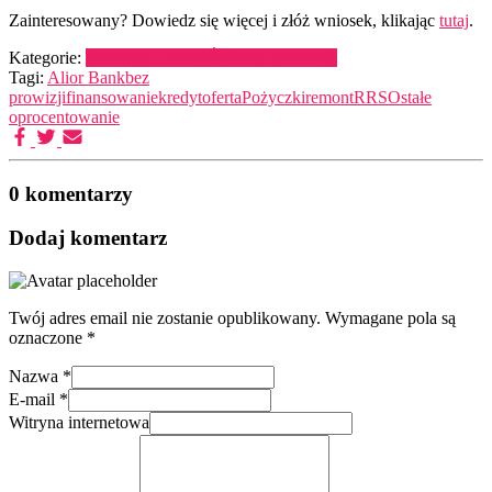
Zainteresowany? Dowiedz się więcej i złóż wniosek, klikając
tutaj
.
Kategorie:
Promocje i rabaty
Świetnie promocje
Tagi:
Alior Bank
bez
prowizji
finansowanie
kredyt
oferta
Pożyczki
remont
RRSO
stałe
oprocentowanie
0 komentarzy
Dodaj komentarz
Twój adres email nie zostanie opublikowany.
Wymagane pola są
oznaczone
*
Nazwa
*
E-mail
*
Witryna internetowa