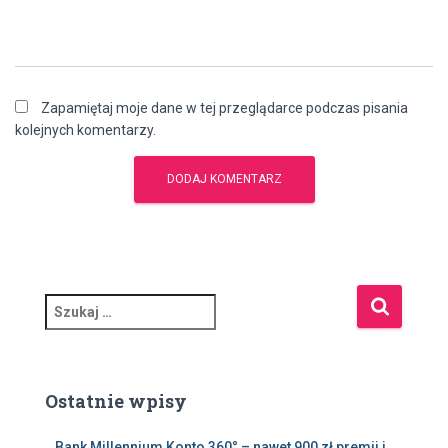
Zapamiętaj moje dane w tej przeglądarce podczas pisania
kolejnych komentarzy.
S
z
u
k
a
Ostatnie wpisy
j
:
Bank Millennium Konto 360° – nawet 900 zł premii i