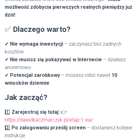
możliwość zdobycia pierwszych realnych pieniędzy już
dziś!
✅
Dlaczego warto?
✔
Nie wymaga inwestycji
– zaczynasz bez żadnych
kosztów
✔
Nie musisz się pokazywać w Internecie
– działasz
anonimowo
✔
Potencjał zarobkowy
– możesz robić nawet
10
wniosków dziennie
Jak zacząć?
1️⃣
Zarejestruj się tutaj:
👉
https://dawidkaczmarczyk.pl/etap-1-ea/
2️⃣
Po zalogowaniu prześlij screen
– dostaniesz kolejne
instrukcje