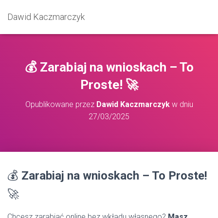
Dawid Kaczmarczyk
💰 Zarabiaj na wnioskach – To
Proste! 🚀
Opublikowane przez
Dawid Kaczmarczyk
w dniu
27/03/2025
💰
Zarabiaj na wnioskach – To Proste!
🚀
Chcesz zarabiać online bez wkładu własnego?
Masz