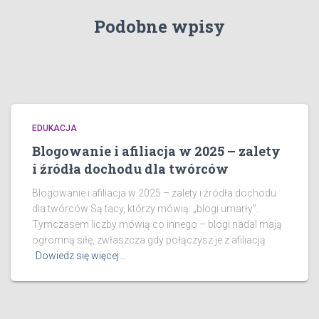
Podobne wpisy
EDUKACJA
Blogowanie i afiliacja w 2025 – zalety
i źródła dochodu dla twórców
Blogowanie i afiliacja w 2025 – zalety i źródła dochodu
dla twórców Są tacy, którzy mówią: „blogi umarły”.
Tymczasem liczby mówią co innego – blogi nadal mają
ogromną siłę, zwłaszcza gdy połączysz je z afiliacją
Dowiedz się więcej…