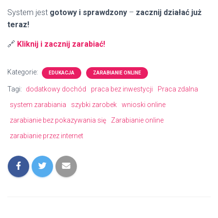
System jest
gotowy i sprawdzony
–
zacznij działać już
teraz!
🔗
Kliknij i zacznij zarabiać!
Kategorie:
EDUKACJA
ZARABIANIE ONLINE
Tagi:
dodatkowy dochód
praca bez inwestycji
Praca zdalna
system zarabiania
szybki zarobek
wnioski online
zarabianie bez pokazywania się
Zarabianie online
zarabianie przez internet