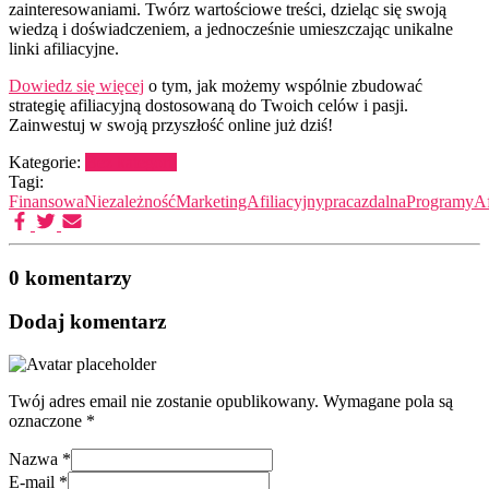
zainteresowaniami. Twórz wartościowe treści, dzieląc się swoją
wiedzą i doświadczeniem, a jednocześnie umieszczając unikalne
linki afiliacyjne.
Dowiedz się więcej
o tym, jak możemy wspólnie zbudować
strategię afiliacyjną dostosowaną do Twoich celów i pasji.
Zainwestuj w swoją przyszłość online już dziś!
Kategorie:
Bez kategorii
Tagi:
FinansowaNiezależność
MarketingAfiliacyjny
pracazdalna
ProgramyAf
0 komentarzy
Dodaj komentarz
Twój adres email nie zostanie opublikowany.
Wymagane pola są
oznaczone
*
Nazwa
*
E-mail
*