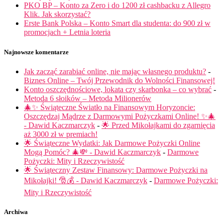
PKO BP – Konto za Zero i do 1200 zł cashbacku z Allegro
Klik. Jak skorzystać?
Erste Bank Polska – Konto Smart dla studenta: do 900 zł w
promocjach + Letnia loteria
Najnowsze komentarze
Jak zacząć zarabiać online, nie mając własnego produktu?
-
Biznes Online – Twój Przewodnik do Wolności Finansowej!
Konto oszczędnościowe, lokata czy skarbonka – co wybrać
-
Metoda 6 słoików – Metoda Milionerów
🎄✨ Świąteczne Światło na Finansowym Horyzoncie:
Oszczędzaj Mądrze z Darmowymi Pożyczkami Online! ✨🎄
- Dawid Kaczmarczyk
-
🌟 Przed Mikołajkami do zgarnięcia
aż 3000 zł w premiach!
🌟 Świąteczne Wydatki: Jak Darmowe Pożyczki Online
Mogą Pomóc? 🎄💸 - Dawid Kaczmarczyk
-
Darmowe
Pożyczki: Mity i Rzeczywistość
🌟 Świąteczny Zestaw Finansowy: Darmowe Pożyczki na
Mikołajki! 🎅💰 - Dawid Kaczmarczyk
-
Darmowe Pożyczki:
Mity i Rzeczywistość
Archiwa