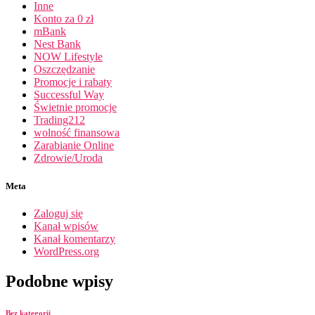
Inne
Konto za 0 zł
mBank
Nest Bank
NOW Lifestyle
Oszczędzanie
Promocje i rabaty
Successful Way
Świetnie promocje
Trading212
wolność finansowa
Zarabianie Online
Zdrowie/Uroda
Meta
Zaloguj się
Kanał wpisów
Kanał komentarzy
WordPress.org
Podobne wpisy
Bez kategorii