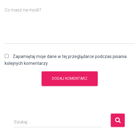
Co masz na myśli?
Zapamiętaj moje dane w tej przeglądarce podczas pisania
kolejnych komentarzy.
S
Szukaj …
z
u