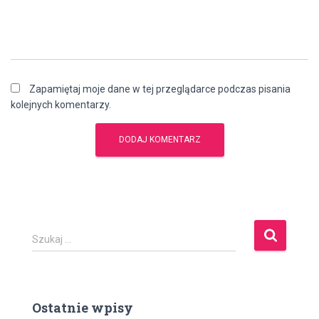
Zapamiętaj moje dane w tej przeglądarce podczas pisania
kolejnych komentarzy.
S
Szukaj …
z
u
k
a
Ostatnie wpisy
j