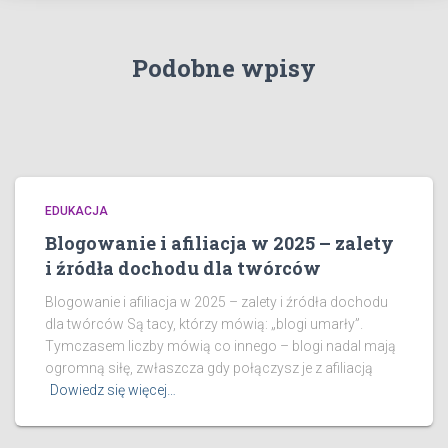
Podobne wpisy
EDUKACJA
Blogowanie i afiliacja w 2025 – zalety
i źródła dochodu dla twórców
Blogowanie i afiliacja w 2025 – zalety i źródła dochodu
dla twórców Są tacy, którzy mówią: „blogi umarły”.
Tymczasem liczby mówią co innego – blogi nadal mają
ogromną siłę, zwłaszcza gdy połączysz je z afiliacją
Dowiedz się więcej…