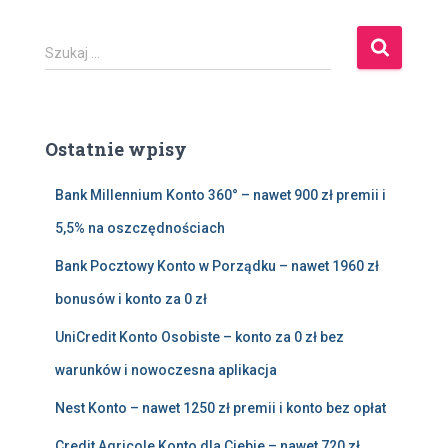
S
Szukaj …
z
u
k
a
Ostatnie wpisy
j
:
Bank Millennium Konto 360° – nawet 900 zł premii i
5,5% na oszczędnościach
Bank Pocztowy Konto w Porządku – nawet 1960 zł
bonusów i konto za 0 zł
UniCredit Konto Osobiste – konto za 0 zł bez
warunków i nowoczesna aplikacja
Nest Konto – nawet 1250 zł premii i konto bez opłat
Credit Agricole Konto dla Ciebie – nawet 720 zł