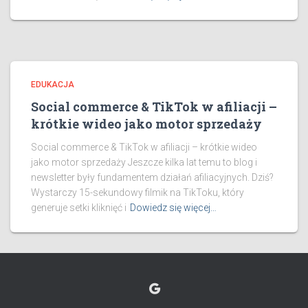
EDUKACJA
Social commerce & TikTok w afiliacji –
krótkie wideo jako motor sprzedaży
Social commerce & TikTok w afiliacji – krótkie wideo
jako motor sprzedaży Jeszcze kilka lat temu to blog i
newsletter były fundamentem działań afiliacyjnych. Dziś?
Wystarczy 15-sekundowy filmik na TikToku, który
generuje setki kliknięć i
Dowiedz się więcej…