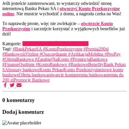
Jeśli jesteście zainteresowani, to wystarczy odwiedzić stronę
internetową Banku Pekao SA i
otworzyć Konto Przekorzystne
online
. Nie musicie wychodzić z domu, a nagroda czeka na Was!
To naprawdę proste, więc nie zwlekajcie –
otwórzcie Konto
Przekorzystne
i zacznijcie korzystać z wyjątkowych benefitów już
dziś!
Kategorie:
Promocje i rabaty
Świetnie promocje
Tagi:
#BankPekaoSA #KontoPrzekorzystne #Premia200zł
#BankowośćOnline #Oszczędzanie #AplikacjaMobilna #PeoPay
#OfertaBankowa #ZarabiajNaKonto #PromocjaBankowa
#FinanseOsobiste #KontoBankowe #BankoweBenefity
Bank Pekao
SA
bonusy bankowe
Konto Pekao
Konto Przekorzystne
nowe konto
bankowe
Oferta bankowa
otwarcie konta
premia bankowa
premia do
200 zł
Promocje Bankowe
0 komentarzy
Dodaj komentarz