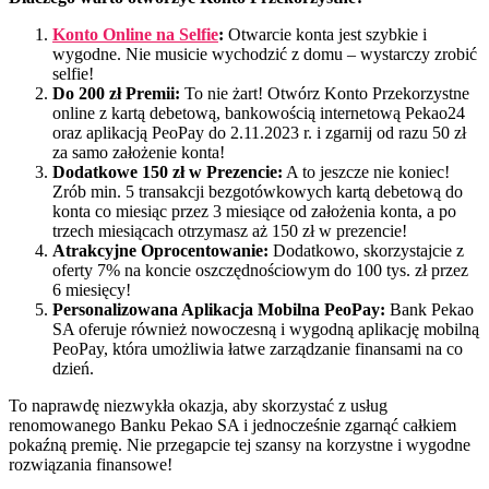
Konto Online na Selfie
:
Otwarcie konta jest szybkie i
wygodne. Nie musicie wychodzić z domu – wystarczy zrobić
selfie!
Do 200 zł Premii:
To nie żart! Otwórz Konto Przekorzystne
online z kartą debetową, bankowością internetową Pekao24
oraz aplikacją PeoPay do 2.11.2023 r. i zgarnij od razu 50 zł
za samo założenie konta!
Dodatkowe 150 zł w Prezencie:
A to jeszcze nie koniec!
Zrób min. 5 transakcji bezgotówkowych kartą debetową do
konta co miesiąc przez 3 miesiące od założenia konta, a po
trzech miesiącach otrzymasz aż 150 zł w prezencie!
Atrakcyjne Oprocentowanie:
Dodatkowo, skorzystajcie z
oferty 7% na koncie oszczędnościowym do 100 tys. zł przez
6 miesięcy!
Personalizowana Aplikacja Mobilna PeoPay:
Bank Pekao
SA oferuje również nowoczesną i wygodną aplikację mobilną
PeoPay, która umożliwia łatwe zarządzanie finansami na co
dzień.
To naprawdę niezwykła okazja, aby skorzystać z usług
renomowanego Banku Pekao SA i jednocześnie zgarnąć całkiem
pokaźną premię. Nie przegapcie tej szansy na korzystne i wygodne
rozwiązania finansowe!