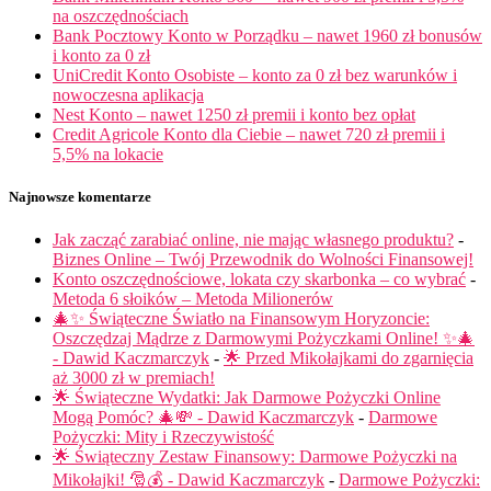
na oszczędnościach
Bank Pocztowy Konto w Porządku – nawet 1960 zł bonusów
i konto za 0 zł
UniCredit Konto Osobiste – konto za 0 zł bez warunków i
nowoczesna aplikacja
Nest Konto – nawet 1250 zł premii i konto bez opłat
Credit Agricole Konto dla Ciebie – nawet 720 zł premii i
5,5% na lokacie
Najnowsze komentarze
Jak zacząć zarabiać online, nie mając własnego produktu?
-
Biznes Online – Twój Przewodnik do Wolności Finansowej!
Konto oszczędnościowe, lokata czy skarbonka – co wybrać
-
Metoda 6 słoików – Metoda Milionerów
🎄✨ Świąteczne Światło na Finansowym Horyzoncie:
Oszczędzaj Mądrze z Darmowymi Pożyczkami Online! ✨🎄
- Dawid Kaczmarczyk
-
🌟 Przed Mikołajkami do zgarnięcia
aż 3000 zł w premiach!
🌟 Świąteczne Wydatki: Jak Darmowe Pożyczki Online
Mogą Pomóc? 🎄💸 - Dawid Kaczmarczyk
-
Darmowe
Pożyczki: Mity i Rzeczywistość
🌟 Świąteczny Zestaw Finansowy: Darmowe Pożyczki na
Mikołajki! 🎅💰 - Dawid Kaczmarczyk
-
Darmowe Pożyczki: