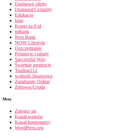
Darmowe oferty
Diamond Certainty
Edukacja
Inne
Konto za 0 zł
mBank
Nest Bank
NOW Lifestyle
Oszczędzanie
Promocje i rabaty
Successful Way
Świetnie promocje
Trading212
wolność finansowa
Zarabianie Online
Zdrowie/Uroda
Meta
Zaloguj się
Kanał wpisów
Kanał komentarzy
WordPress.org