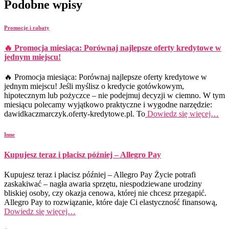
Podobne wpisy
Promocje i rabaty
🔥 Promocja miesiąca: Porównaj najlepsze oferty kredytowe w
jednym miejscu!
🔥 Promocja miesiąca: Porównaj najlepsze oferty kredytowe w
jednym miejscu! Jeśli myślisz o kredycie gotówkowym,
hipotecznym lub pożyczce – nie podejmuj decyzji w ciemno. W tym
miesiącu polecamy wyjątkowo praktyczne i wygodne narzędzie:
dawidkaczmarczyk.oferty-kredytowe.pl. To
Dowiedz się więcej…
Inne
Kupujesz teraz i płacisz później – Allegro Pay
Kupujesz teraz i płacisz później – Allegro Pay Życie potrafi
zaskakiwać – nagła awaria sprzętu, niespodziewane urodziny
bliskiej osoby, czy okazja cenowa, której nie chcesz przegapić.
Allegro Pay to rozwiązanie, które daje Ci elastyczność finansową,
Dowiedz się więcej…