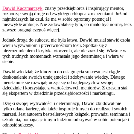
Dawid Kaczmarczyk
, znany przedsiębiorca i inspirujący mentor,
rozpoczął swoją drogę od zwykłego chłopca z marzeniami. Już od
najmłodszych lat czuł, że ma w sobie ogromny potencjał i
niezwykłe ambicje. Nie zadowalał się tym, co miało być normą, lecz
zawsze pragnął czegoś więcej.
Jednak droga do sukcesu nie była łatwa. Dawid musiał stawić czoła
wielu wyzwaniom i przeciwnościom losu. Spotkał się z
niezrozumieniem i krytyką otoczenia, ale nie zraził się. Właśnie w
tych trudnych momentach wzrastała jego determinacja i wiara w
siebie.
Dawid wiedział, że kluczem do osiągnięcia sukcesu jest ciągłe
doskonalenie swoich umiejętności i zdobywanie wiedzy. Dlatego
nieustannie się rozwijał, ucząc się od najlepszych w swojej
dziedzinie i korzystając z wartościowych mentorów. Z czasem stał
się ekspertem w dziedzinie przedsiębiorczości i marketingu.
Dzięki swojej wytrwałości i determinacji, Dawid zbudował nie
tylko udaną karierę, ale także inspiruje innych do realizacji swoich
marzeń. Jest autorem bestsellerowych książek, prowadzi seminaria i
szkolenia, pomagając innym ludziom odkrywać w sobie potencjał i
odnosić sukcesy.