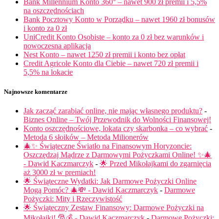
Bank Millennium Konto 360° – nawet 900 zł premii i 5,5%
na oszczędnościach
Bank Pocztowy Konto w Porządku – nawet 1960 zł bonusów
i konto za 0 zł
UniCredit Konto Osobiste – konto za 0 zł bez warunków i
nowoczesna aplikacja
Nest Konto – nawet 1250 zł premii i konto bez opłat
Credit Agricole Konto dla Ciebie – nawet 720 zł premii i
5,5% na lokacie
Najnowsze komentarze
Jak zacząć zarabiać online, nie mając własnego produktu?
-
Biznes Online – Twój Przewodnik do Wolności Finansowej!
Konto oszczędnościowe, lokata czy skarbonka – co wybrać
-
Metoda 6 słoików – Metoda Milionerów
🎄✨ Świąteczne Światło na Finansowym Horyzoncie:
Oszczędzaj Mądrze z Darmowymi Pożyczkami Online! ✨🎄
- Dawid Kaczmarczyk
-
🌟 Przed Mikołajkami do zgarnięcia
aż 3000 zł w premiach!
🌟 Świąteczne Wydatki: Jak Darmowe Pożyczki Online
Mogą Pomóc? 🎄💸 - Dawid Kaczmarczyk
-
Darmowe
Pożyczki: Mity i Rzeczywistość
🌟 Świąteczny Zestaw Finansowy: Darmowe Pożyczki na
Mikołajki! 🎅💰 - Dawid Kaczmarczyk
-
Darmowe Pożyczki: