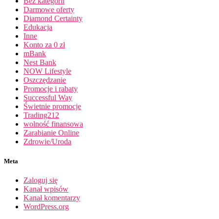
Bez kategorii
Darmowe oferty
Diamond Certainty
Edukacja
Inne
Konto za 0 zł
mBank
Nest Bank
NOW Lifestyle
Oszczędzanie
Promocje i rabaty
Successful Way
Świetnie promocje
Trading212
wolność finansowa
Zarabianie Online
Zdrowie/Uroda
Meta
Zaloguj się
Kanał wpisów
Kanał komentarzy
WordPress.org