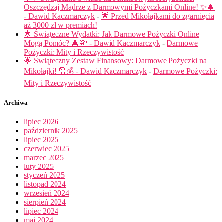
Oszczędzaj Mądrze z Darmowymi Pożyczkami Online! ✨🎄
- Dawid Kaczmarczyk
-
🌟 Przed Mikołajkami do zgarnięcia
aż 3000 zł w premiach!
🌟 Świąteczne Wydatki: Jak Darmowe Pożyczki Online
Mogą Pomóc? 🎄💸 - Dawid Kaczmarczyk
-
Darmowe
Pożyczki: Mity i Rzeczywistość
🌟 Świąteczny Zestaw Finansowy: Darmowe Pożyczki na
Mikołajki! 🎅💰 - Dawid Kaczmarczyk
-
Darmowe Pożyczki:
Mity i Rzeczywistość
Archiwa
lipiec 2026
październik 2025
lipiec 2025
czerwiec 2025
marzec 2025
luty 2025
styczeń 2025
listopad 2024
wrzesień 2024
sierpień 2024
lipiec 2024
maj 2024