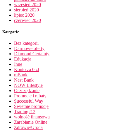
wrzesień 2020
sierpień 2020
lipiec 2020
czerwiec 2020
Kategorie
Bez kategorii
Darmowe oferty
Diamond Certainty
Edukacja
Inne
Konto za 0 zł
mBank
Nest Bank
NOW Lifestyle
Oszczędzanie
Promocje i rabaty
Successful Way
Świetnie promocje
Trading212
wolność finansowa
Zarabianie Online
Zdrowie/Uroda