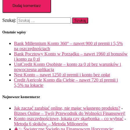
Szukaj:
Ostatnie wpisy
Bank Millennium Konto 360° – nawet 900 zł premii i 5,5%
na oszczędnościach
Bank Pocztowy Konto w Porządku – nawet 1960 zł bonusów
i konto za 0 zł
UniCredit Konto Osobiste – konto za 0 zł bez warunków i
nowoczesna aplikacja
Nest Konto – nawet 1250 zł premii i konto bez opłat
Credit Agricole Konto dla Ciebie – nawet 720 zł premii i
5,5% na lokacie
Najnowsze komentarze
Jak zacząć zarabiać online, nie mając własnego produktu?
-
Biznes Online – Twój Przewodnik do Wolności Finansowej!
Konto oszczędnościowe, lokata czy skarbonka – co wybrać
-
Metoda 6 słoików – Metoda Milionerów
🎄✨ Świąteczne Światło na Finansowym Horyzoncie: