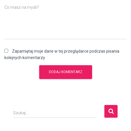
Co masz na myśli?
Zapamiętaj moje dane w tej przeglądarce podczas pisania
kolejnych komentarzy.
S
Szukaj …
z
u
k