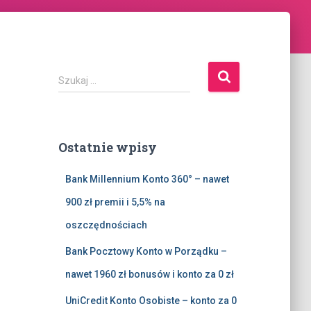
S
Szukaj …
z
u
k
a
Ostatnie wpisy
j
:
Bank Millennium Konto 360° – nawet
900 zł premii i 5,5% na
oszczędnościach
Bank Pocztowy Konto w Porządku –
nawet 1960 zł bonusów i konto za 0 zł
UniCredit Konto Osobiste – konto za 0