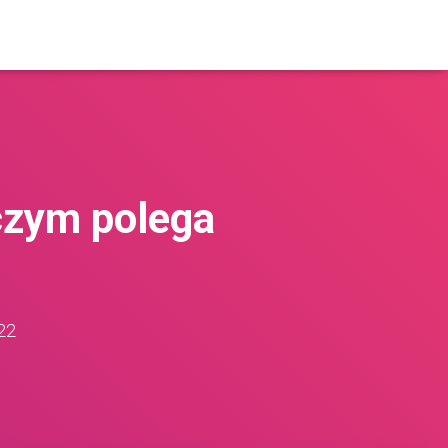
zym polega
22