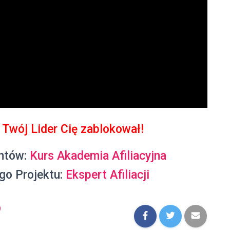
 Twój Lider Cię zablokował!
antów:
Kurs Akademia Afiliacyjna
ego Projektu:
Ekspert Afiliacji