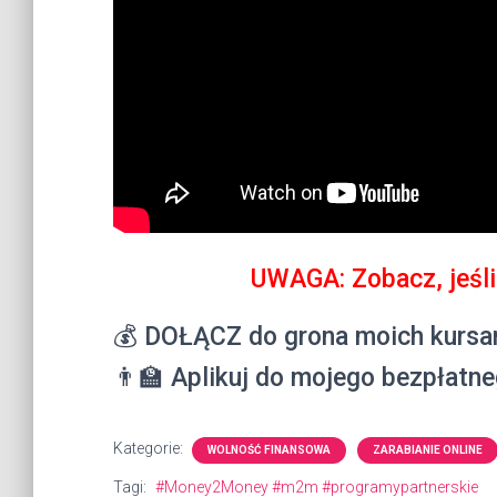
UWAGA: Zobacz, jeśli
💰 DOŁĄCZ do grona moich kurs
👨‍🏫 Aplikuj do mojego bezpłatn
Kategorie:
WOLNOŚĆ FINANSOWA
ZARABIANIE ONLINE
Tagi:
#Money2Money #m2m #programypartnerskie