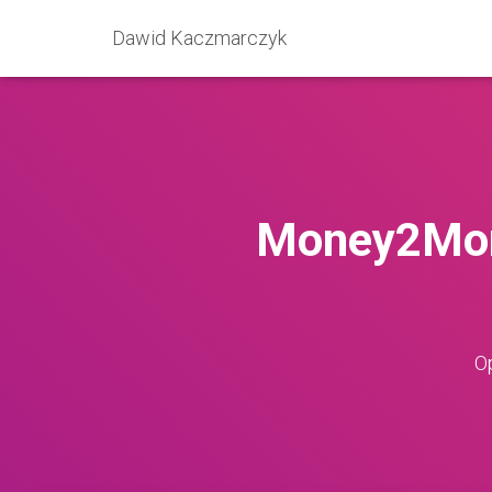
Dawid Kaczmarczyk
Money2Mon
O