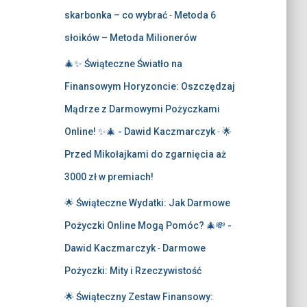
skarbonka – co wybrać
-
Metoda 6
słoików – Metoda Milionerów
🎄✨ Świąteczne Światło na
Finansowym Horyzoncie: Oszczędzaj
Mądrze z Darmowymi Pożyczkami
Online! ✨🎄 - Dawid Kaczmarczyk
-
🌟
Przed Mikołajkami do zgarnięcia aż
3000 zł w premiach!
🌟 Świąteczne Wydatki: Jak Darmowe
Pożyczki Online Mogą Pomóc? 🎄💸 -
Dawid Kaczmarczyk
-
Darmowe
Pożyczki: Mity i Rzeczywistość
🌟 Świąteczny Zestaw Finansowy: