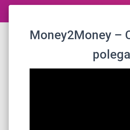
Money2Money – C
polega