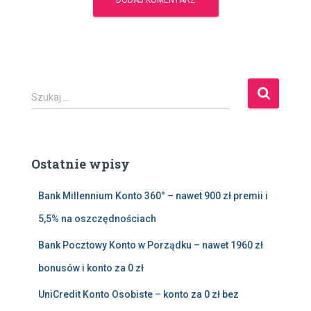
S
Szukaj …
z
u
k
a
Ostatnie wpisy
j
:
Bank Millennium Konto 360° – nawet 900 zł premii i
5,5% na oszczędnościach
Bank Pocztowy Konto w Porządku – nawet 1960 zł
bonusów i konto za 0 zł
UniCredit Konto Osobiste – konto za 0 zł bez