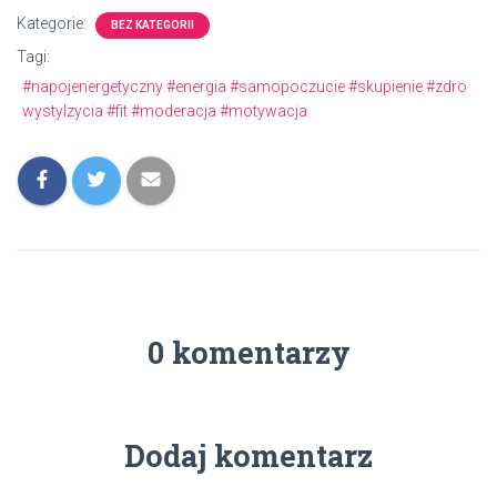
Kategorie:
BEZ KATEGORII
Tagi:
#napojenergetyczny #energia #samopoczucie #skupienie #zdro
wystylzycia #fit #moderacja #motywacja
0 komentarzy
Dodaj komentarz