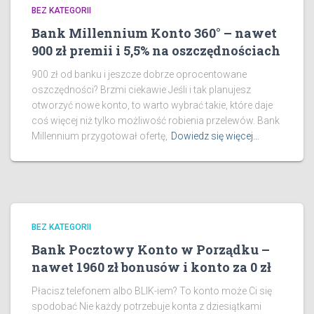
BEZ KATEGORII
Bank Millennium Konto 360° – nawet
900 zł premii i 5,5% na oszczędnościach
900 zł od banku i jeszcze dobrze oprocentowane
oszczędności? Brzmi ciekawie Jeśli i tak planujesz
otworzyć nowe konto, to warto wybrać takie, które daje
coś więcej niż tylko możliwość robienia przelewów. Bank
Millennium przygotował ofertę,
Dowiedz się więcej…
BEZ KATEGORII
Bank Pocztowy Konto w Porządku –
nawet 1960 zł bonusów i konto za 0 zł
Płacisz telefonem albo BLIK-iem? To konto może Ci się
spodobać Nie każdy potrzebuje konta z dziesiątkami