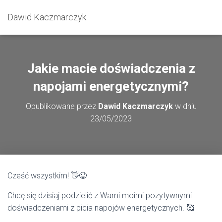
Dawid Kaczmarczyk
Jakie macie doświadczenia z
napojami energetycznymi?
Opublikowane przez
Dawid Kaczmarczyk
w dniu
23/05/2023
Cześć wszystkim! 👋😉
Chcę się dzisiaj podzielić z Wami moimi pozytywnymi
doświadczeniami z picia napojów energetycznych. 🥰