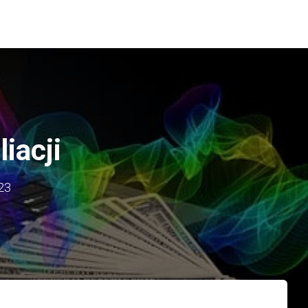
liacji
23