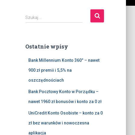
S
Szukaj …
z
u
k
a
Ostatnie wpisy
j
:
Bank Millennium Konto 360° – nawet
900 zł premii i 5,5% na
oszczędnościach
Bank Pocztowy Konto w Porządku –
nawet 1960 zł bonusów i konto za 0 zł
UniCredit Konto Osobiste – konto za 0
zł bez warunków i nowoczesna
aplikacja