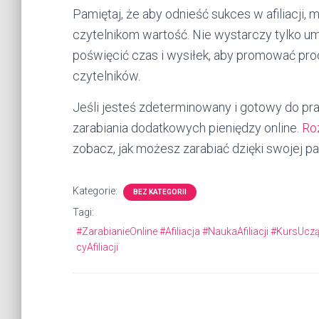
Pamiętaj, że aby odnieść sukces w afiliacji,
czytelnikom wartość. Nie wystarczy tylko umi
poświęcić czas i wysiłek, aby promować prod
czytelników.
Jeśli jesteś zdeterminowany i gotowy do prac
zarabiania dodatkowych pieniędzy online.
Roz
zobacz, jak możesz zarabiać dzięki swojej pas
Kategorie:
BEZ KATEGORII
Tagi:
#ZarabianieOnline #Afiliacja #NaukaAfiliacji #KursUcz
cyAfiliacji