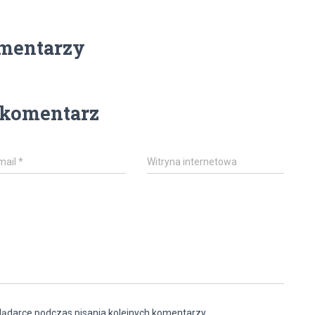
mentarzy
 komentarz
mail
*
Witryna internetowa
lądarce podczas pisania kolejnych komentarzy.