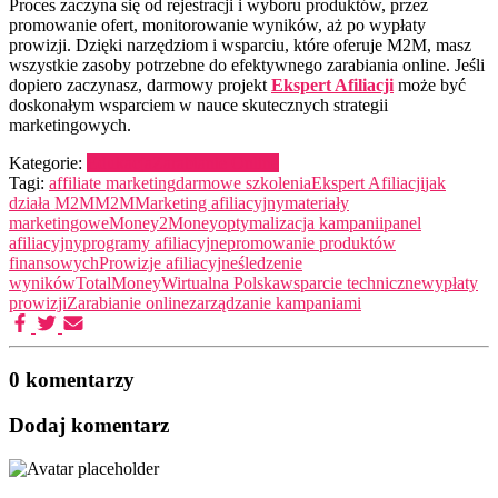
Proces zaczyna się od rejestracji i wyboru produktów, przez
promowanie ofert, monitorowanie wyników, aż po wypłaty
prowizji. Dzięki narzędziom i wsparciu, które oferuje M2M, masz
wszystkie zasoby potrzebne do efektywnego zarabiania online. Jeśli
dopiero zaczynasz, darmowy projekt
Ekspert Afiliacji
może być
doskonałym wsparciem w nauce skutecznych strategii
marketingowych.
Kategorie:
Edukacja
Zarabianie Online
Tagi:
affiliate marketing
darmowe szkolenia
Ekspert Afiliacji
jak
działa M2M
M2M
Marketing afiliacyjny
materiały
marketingowe
Money2Money
optymalizacja kampanii
panel
afiliacyjny
programy afiliacyjne
promowanie produktów
finansowych
Prowizje afiliacyjne
śledzenie
wyników
TotalMoney
Wirtualna Polska
wsparcie techniczne
wypłaty
prowizji
Zarabianie online
zarządzanie kampaniami
0 komentarzy
Dodaj komentarz