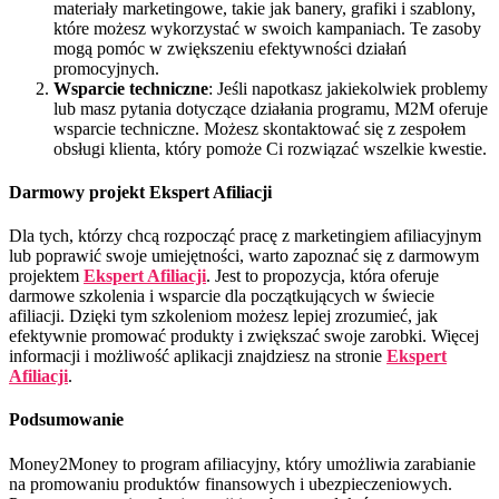
materiały marketingowe, takie jak banery, grafiki i szablony,
które możesz wykorzystać w swoich kampaniach. Te zasoby
mogą pomóc w zwiększeniu efektywności działań
promocyjnych.
Wsparcie techniczne
: Jeśli napotkasz jakiekolwiek problemy
lub masz pytania dotyczące działania programu, M2M oferuje
wsparcie techniczne. Możesz skontaktować się z zespołem
obsługi klienta, który pomoże Ci rozwiązać wszelkie kwestie.
Darmowy projekt Ekspert Afiliacji
Dla tych, którzy chcą rozpocząć pracę z marketingiem afiliacyjnym
lub poprawić swoje umiejętności, warto zapoznać się z darmowym
projektem
Ekspert Afiliacji
. Jest to propozycja, która oferuje
darmowe szkolenia i wsparcie dla początkujących w świecie
afiliacji. Dzięki tym szkoleniom możesz lepiej zrozumieć, jak
efektywnie promować produkty i zwiększać swoje zarobki. Więcej
informacji i możliwość aplikacji znajdziesz na stronie
Ekspert
Afiliacji
.
Podsumowanie
Money2Money to program afiliacyjny, który umożliwia zarabianie
na promowaniu produktów finansowych i ubezpieczeniowych.