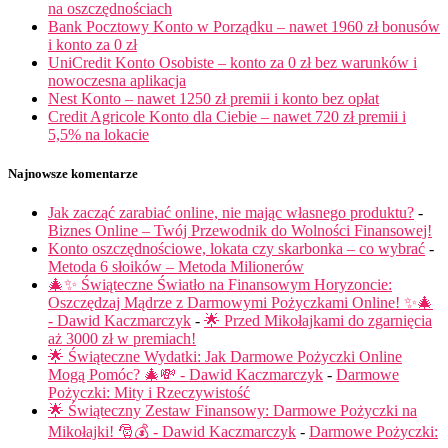
na oszczędnościach
Bank Pocztowy Konto w Porządku – nawet 1960 zł bonusów
i konto za 0 zł
UniCredit Konto Osobiste – konto za 0 zł bez warunków i
nowoczesna aplikacja
Nest Konto – nawet 1250 zł premii i konto bez opłat
Credit Agricole Konto dla Ciebie – nawet 720 zł premii i
5,5% na lokacie
Najnowsze komentarze
Jak zacząć zarabiać online, nie mając własnego produktu?
-
Biznes Online – Twój Przewodnik do Wolności Finansowej!
Konto oszczędnościowe, lokata czy skarbonka – co wybrać
-
Metoda 6 słoików – Metoda Milionerów
🎄✨ Świąteczne Światło na Finansowym Horyzoncie:
Oszczędzaj Mądrze z Darmowymi Pożyczkami Online! ✨🎄
- Dawid Kaczmarczyk
-
🌟 Przed Mikołajkami do zgarnięcia
aż 3000 zł w premiach!
🌟 Świąteczne Wydatki: Jak Darmowe Pożyczki Online
Mogą Pomóc? 🎄💸 - Dawid Kaczmarczyk
-
Darmowe
Pożyczki: Mity i Rzeczywistość
🌟 Świąteczny Zestaw Finansowy: Darmowe Pożyczki na
Mikołajki! 🎅💰 - Dawid Kaczmarczyk
-
Darmowe Pożyczki: