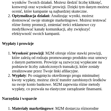
wyników Twoich działań. Możesz śledzić liczbę kliknięć,
konwersji oraz wysokość prowizji. Dzięki tym danym możesz
ocenić, które kampanie są najbardziej skuteczne.
Optymalizacja działań
: Analizując wyniki, możesz
dostosować swoje strategie marketingowe. Możesz testować
różne formy promocji, zmieniać treści reklamowe czy
modyfikować kanały komunikacji, aby zwiększyć
efektywność swoich kampanii.
Wypłaty i prowizje
Wysokość prowizji
: M2M oferuje różne stawki prowizji,
które zależą od rodzaju promowanego produktu oraz umowy
z danym partnerem. Prowizje są zazwyczaj wypłacane na
podstawie liczby zakończonych transakcji, które zostały
zrealizowane przez Twoje linki afiliacyjne.
Wypłaty
: Po osiągnięciu określonego progu minimalnej
kwoty wypłaty, możesz zlecić transfer zarobionych środków
na swoje konto bankowe. M2M zapewnia różne metody
wypłaty, co pozwala na elastyczne zarządzanie finansami.
Narzędzia i wsparcie
Materiały marketingowe
: M2M dostarcza różnorodne