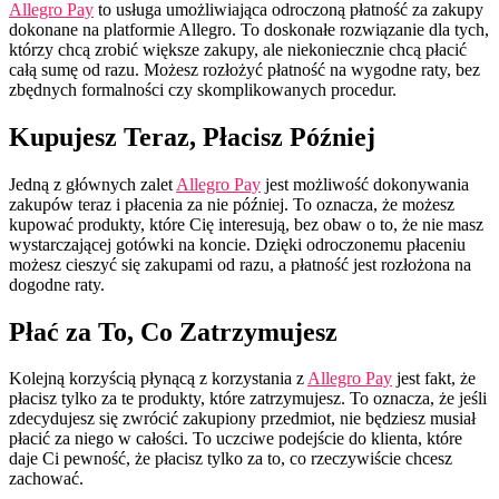
Allegro Pay
to usługa umożliwiająca odroczoną płatność za zakupy
dokonane na platformie Allegro. To doskonałe rozwiązanie dla tych,
którzy chcą zrobić większe zakupy, ale niekoniecznie chcą płacić
całą sumę od razu. Możesz rozłożyć płatność na wygodne raty, bez
zbędnych formalności czy skomplikowanych procedur.
Kupujesz Teraz, Płacisz Później
Jedną z głównych zalet
Allegro Pay
jest możliwość dokonywania
zakupów teraz i płacenia za nie później. To oznacza, że możesz
kupować produkty, które Cię interesują, bez obaw o to, że nie masz
wystarczającej gotówki na koncie. Dzięki odroczonemu płaceniu
możesz cieszyć się zakupami od razu, a płatność jest rozłożona na
dogodne raty.
Płać za To, Co Zatrzymujesz
Kolejną korzyścią płynącą z korzystania z
Allegro Pay
jest fakt, że
płacisz tylko za te produkty, które zatrzymujesz. To oznacza, że jeśli
zdecydujesz się zwrócić zakupiony przedmiot, nie będziesz musiał
płacić za niego w całości. To uczciwe podejście do klienta, które
daje Ci pewność, że płacisz tylko za to, co rzeczywiście chcesz
zachować.