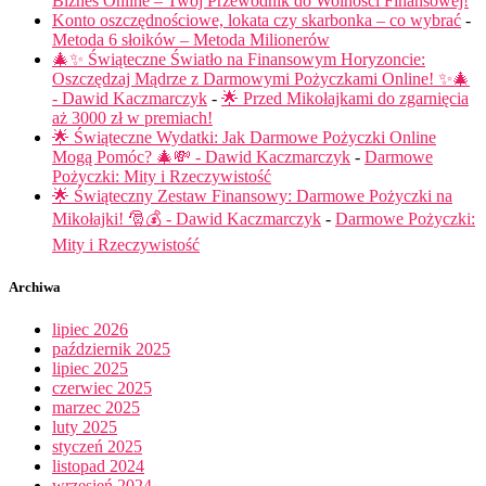
Biznes Online – Twój Przewodnik do Wolności Finansowej!
Konto oszczędnościowe, lokata czy skarbonka – co wybrać
-
Metoda 6 słoików – Metoda Milionerów
🎄✨ Świąteczne Światło na Finansowym Horyzoncie:
Oszczędzaj Mądrze z Darmowymi Pożyczkami Online! ✨🎄
- Dawid Kaczmarczyk
-
🌟 Przed Mikołajkami do zgarnięcia
aż 3000 zł w premiach!
🌟 Świąteczne Wydatki: Jak Darmowe Pożyczki Online
Mogą Pomóc? 🎄💸 - Dawid Kaczmarczyk
-
Darmowe
Pożyczki: Mity i Rzeczywistość
🌟 Świąteczny Zestaw Finansowy: Darmowe Pożyczki na
Mikołajki! 🎅💰 - Dawid Kaczmarczyk
-
Darmowe Pożyczki:
Mity i Rzeczywistość
Archiwa
lipiec 2026
październik 2025
lipiec 2025
czerwiec 2025
marzec 2025
luty 2025
styczeń 2025
listopad 2024
wrzesień 2024