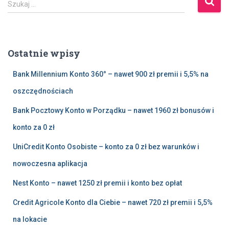
Szukaj …
z
u
k
a
Ostatnie wpisy
j
:
Bank Millennium Konto 360° – nawet 900 zł premii i 5,5% na
oszczędnościach
Bank Pocztowy Konto w Porządku – nawet 1960 zł bonusów i
konto za 0 zł
UniCredit Konto Osobiste – konto za 0 zł bez warunków i
nowoczesna aplikacja
Nest Konto – nawet 1250 zł premii i konto bez opłat
Credit Agricole Konto dla Ciebie – nawet 720 zł premii i 5,5%
na lokacie