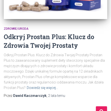
ZDROWIE/URODA
Odkryj Prostan Plus: Klucz do
Zdrowia Twojej Prostaty
Odkryj Prostan Plus: Klucz do Zdrowia Twojej Prostaty Prostan
Plus to zaawansowany suplement diety stworzony specjalnie dla
mężczyzn dbających o zdrowie prostaty i komfort układu
moczowego. Dzięki unikalnej formule opartej na 12 składnikach
aktywnych, Prostan Plus oferuje kompleksowe wsparcie dla
funkcji prostaty oraz regularności oddawania moczu. Jak działa
Prostan Plus?
Dowiedz się więcej…
Przez
Dawid Kaczmarczyk
,
2 lata
temu
S