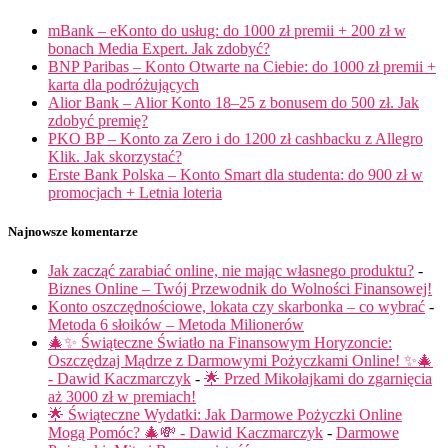
mBank – eKonto do usług: do 1000 zł premii + 200 zł w
bonach Media Expert. Jak zdobyć?
BNP Paribas – Konto Otwarte na Ciebie: do 1000 zł premii +
karta dla podróżujących
Alior Bank – Alior Konto 18–25 z bonusem do 500 zł. Jak
zdobyć premię?
PKO BP – Konto za Zero i do 1200 zł cashbacku z Allegro
Klik. Jak skorzystać?
Erste Bank Polska – Konto Smart dla studenta: do 900 zł w
promocjach + Letnia loteria
Najnowsze komentarze
Jak zacząć zarabiać online, nie mając własnego produktu?
-
Biznes Online – Twój Przewodnik do Wolności Finansowej!
Konto oszczędnościowe, lokata czy skarbonka – co wybrać
-
Metoda 6 słoików – Metoda Milionerów
🎄✨ Świąteczne Światło na Finansowym Horyzoncie:
Oszczędzaj Mądrze z Darmowymi Pożyczkami Online! ✨🎄
- Dawid Kaczmarczyk
-
🌟 Przed Mikołajkami do zgarnięcia
aż 3000 zł w premiach!
🌟 Świąteczne Wydatki: Jak Darmowe Pożyczki Online
Mogą Pomóc? 🎄💸 - Dawid Kaczmarczyk
-
Darmowe