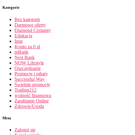
Kategorie
Bez kategorii
Darmowe oferty
Diamond Certainty
Edukacja
Inne
Konto za 0 zł
mBank
Nest Bank
NOW Lifestyle
Oszczędzanie
Promocje i rabaty
Successful Way
Świetnie promocje
Trading212
wolność finansowa
Zarabianie Online
Zdrowie/Uroda
Meta
Zaloguj się