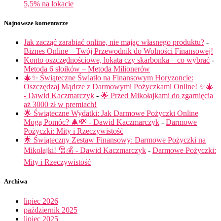
5,5% na lokacie
Najnowsze komentarze
Jak zacząć zarabiać online, nie mając własnego produktu?
-
Biznes Online – Twój Przewodnik do Wolności Finansowej!
Konto oszczędnościowe, lokata czy skarbonka – co wybrać
-
Metoda 6 słoików – Metoda Milionerów
🎄✨ Świąteczne Światło na Finansowym Horyzoncie:
Oszczędzaj Mądrze z Darmowymi Pożyczkami Online! ✨🎄
- Dawid Kaczmarczyk
-
🌟 Przed Mikołajkami do zgarnięcia
aż 3000 zł w premiach!
🌟 Świąteczne Wydatki: Jak Darmowe Pożyczki Online
Mogą Pomóc? 🎄💸 - Dawid Kaczmarczyk
-
Darmowe
Pożyczki: Mity i Rzeczywistość
🌟 Świąteczny Zestaw Finansowy: Darmowe Pożyczki na
Mikołajki! 🎅💰 - Dawid Kaczmarczyk
-
Darmowe Pożyczki:
Mity i Rzeczywistość
Archiwa
lipiec 2026
październik 2025
lipiec 2025