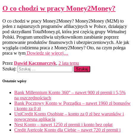
O co chodzi w pracy Money2Money?
O co chodzi w pracy Money2Money? Money2Money (M2M) to
jeden z najstarszych programów afiliacyjnych w Polsce, działający
pod skrzydłami TotalMoney.pl, która jest częścią grupy Wirtualnej
Polski. Program umożliwia użytkownikom zarabianie poprzez
promowanie produktów finansowych i ubezpieczeniowych. Ale jak
wygląda codzienna praca z Money2Money? Oto, na czym polega
praca w tym
Dowiedz się więcej…
Przez
Dawid Kaczmarczyk
,
2 lata
temu
Szukaj:
Ostatnie wpisy
Bank Millennium Konto 360° – nawet 900 zł premii i 5,5%
na oszczędnościach
Bank Pocztowy Konto w Porządku – nawet 1960 zł bonusów
i konto za 0 zł
UniCredit Konto Osobiste – konto za 0 zł bez warunków i
nowoczesna aplikacja
Nest Konto – nawet 1250 zł premii i konto bez opłat
Credit Agricole Konto dla Ciebie – nawet 720 zł premii i