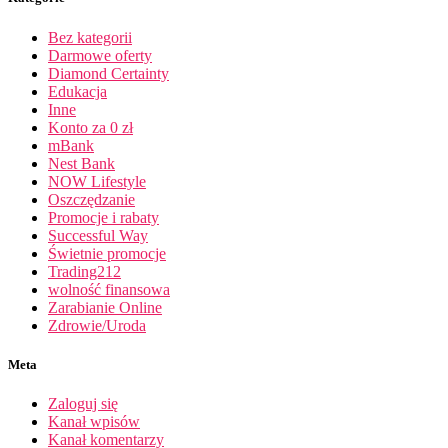
Bez kategorii
Darmowe oferty
Diamond Certainty
Edukacja
Inne
Konto za 0 zł
mBank
Nest Bank
NOW Lifestyle
Oszczędzanie
Promocje i rabaty
Successful Way
Świetnie promocje
Trading212
wolność finansowa
Zarabianie Online
Zdrowie/Uroda
Meta
Zaloguj się
Kanał wpisów
Kanał komentarzy