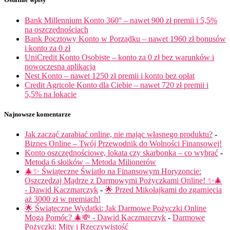
Bank Millennium Konto 360° – nawet 900 zł premii i 5,5%
na oszczędnościach
Bank Pocztowy Konto w Porządku – nawet 1960 zł bonusów
i konto za 0 zł
UniCredit Konto Osobiste – konto za 0 zł bez warunków i
nowoczesna aplikacja
Nest Konto – nawet 1250 zł premii i konto bez opłat
Credit Agricole Konto dla Ciebie – nawet 720 zł premii i
5,5% na lokacie
Najnowsze komentarze
Jak zacząć zarabiać online, nie mając własnego produktu?
-
Biznes Online – Twój Przewodnik do Wolności Finansowej!
Konto oszczędnościowe, lokata czy skarbonka – co wybrać
-
Metoda 6 słoików – Metoda Milionerów
🎄✨ Świąteczne Światło na Finansowym Horyzoncie:
Oszczędzaj Mądrze z Darmowymi Pożyczkami Online! ✨🎄
- Dawid Kaczmarczyk
-
🌟 Przed Mikołajkami do zgarnięcia
aż 3000 zł w premiach!
🌟 Świąteczne Wydatki: Jak Darmowe Pożyczki Online
Mogą Pomóc? 🎄💸 - Dawid Kaczmarczyk
-
Darmowe
Pożyczki: Mity i Rzeczywistość