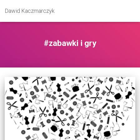
Dawid Kaczmarczyk
#zabawki i gry