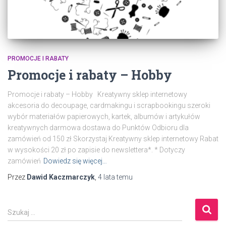
PROMOCJE I RABATY
Promocje i rabaty – Hobby
Promocje i rabaty – Hobby Kreatywny sklep internetowy
akcesoria do decoupage, cardmakingu i scrapbookingu szeroki
wybór materiałów papierowych, kartek, albumów i artykułów
kreatywnych darmowa dostawa do Punktów Odbioru dla
zamówień od 150 zł Skorzystaj Kreatywny sklep internetowy Rabat
w wysokości 20 zł po zapisie do newslettera*. * Dotyczy
zamówień
Dowiedz się więcej…
Przez
Dawid Kaczmarczyk
,
4 lata
temu
S
Szukaj …
z