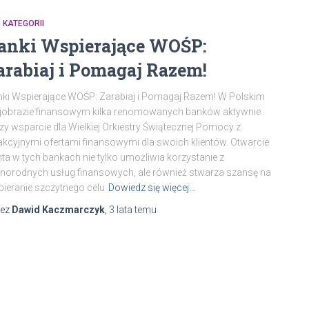
 KATEGORII
anki Wspierające WOŚP:
arabiaj i Pomagaj Razem!
ki Wspierające WOŚP: Zarabiaj i Pomagaj Razem! W Polskim
jobrazie finansowym kilka renomowanych banków aktywnie
zy wsparcie dla Wielkiej Orkiestry Świątecznej Pomocy z
akcyjnymi ofertami finansowymi dla swoich klientów. Otwarcie
ta w tych bankach nie tylko umożliwia korzystanie z
norodnych usług finansowych, ale również stwarza szansę na
ieranie szczytnego celu
Dowiedz się więcej…
zez
Dawid Kaczmarczyk
,
3 lata
temu