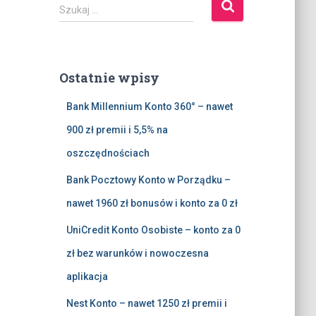
S
Szukaj …
z
u
k
a
Ostatnie wpisy
j
:
Bank Millennium Konto 360° – nawet
900 zł premii i 5,5% na
oszczędnościach
Bank Pocztowy Konto w Porządku –
nawet 1960 zł bonusów i konto za 0 zł
UniCredit Konto Osobiste – konto za 0
zł bez warunków i nowoczesna
aplikacja
Nest Konto – nawet 1250 zł premii i