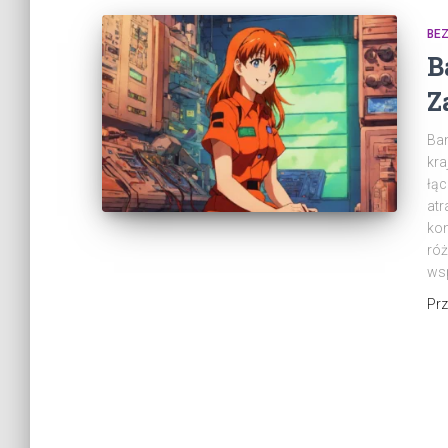
BEZ
B
Z
Ban
kra
łąc
atr
kon
róż
wsp
Pr