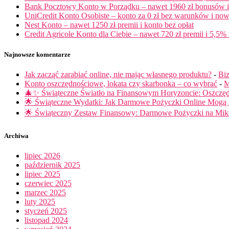
Bank Pocztowy Konto w Porządku – nawet 1960 zł bonusów i 
UniCredit Konto Osobiste – konto za 0 zł bez warunków i now
Nest Konto – nawet 1250 zł premii i konto bez opłat
Credit Agricole Konto dla Ciebie – nawet 720 zł premii i 5,5% 
Najnowsze komentarze
Jak zacząć zarabiać online, nie mając własnego produktu?
-
Biz
Konto oszczędnościowe, lokata czy skarbonka – co wybrać
-
M
🎄✨ Świąteczne Światło na Finansowym Horyzoncie: Oszczę
🌟 Świąteczne Wydatki: Jak Darmowe Pożyczki Online Mog
🌟 Świąteczny Zestaw Finansowy: Darmowe Pożyczki na Miko
Archiwa
lipiec 2026
październik 2025
lipiec 2025
czerwiec 2025
marzec 2025
luty 2025
styczeń 2025
listopad 2024