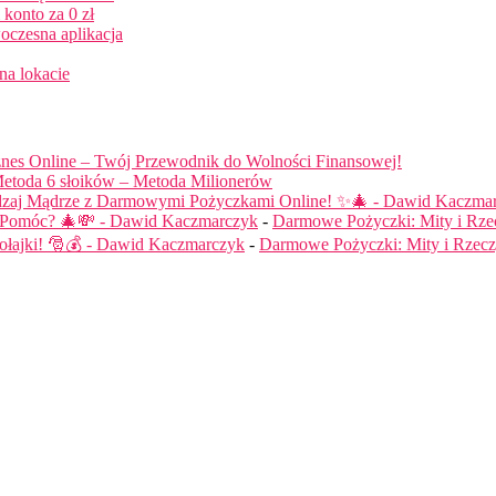
konto za 0 zł
oczesna aplikacja
na lokacie
nes Online – Twój Przewodnik do Wolności Finansowej!
etoda 6 słoików – Metoda Milionerów
dzaj Mądrze z Darmowymi Pożyczkami Online! ✨🎄 - Dawid Kaczma
ą Pomóc? 🎄💸 - Dawid Kaczmarczyk
-
Darmowe Pożyczki: Mity i Rze
łajki! 🎅💰 - Dawid Kaczmarczyk
-
Darmowe Pożyczki: Mity i Rzecz