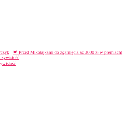
rczyk
-
🌟 Przed Mikołajkami do zgarnięcia aż 3000 zł w premiach!
czywistość
ywistość