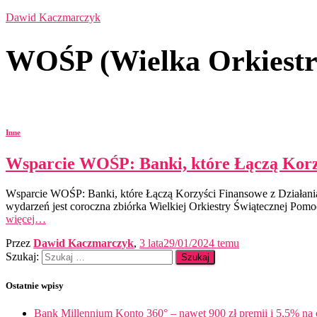
Dawid Kaczmarczyk
WOŚP (Wielka Orkiestr
Inne
Wsparcie WOŚP: Banki, które Łączą Korz
Wsparcie WOŚP: Banki, które Łączą Korzyści Finansowe z Działania
wydarzeń jest coroczna zbiórka Wielkiej Orkiestry Świątecznej Pom
więcej…
Przez
Dawid Kaczmarczyk
,
3 lata
29/01/2024
temu
Szukaj:
Ostatnie wpisy
Bank Millennium Konto 360° – nawet 900 zł premii i 5,5% na