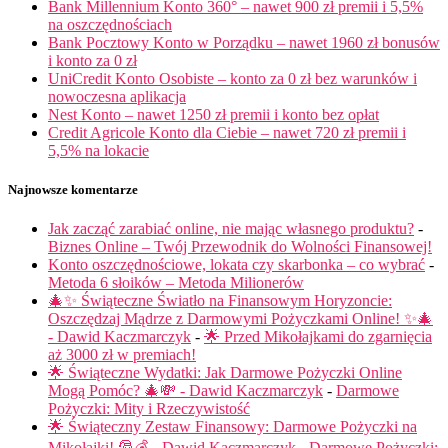
Bank Millennium Konto 360° – nawet 900 zł premii i 5,5%
na oszczędnościach
Bank Pocztowy Konto w Porządku – nawet 1960 zł bonusów
i konto za 0 zł
UniCredit Konto Osobiste – konto za 0 zł bez warunków i
nowoczesna aplikacja
Nest Konto – nawet 1250 zł premii i konto bez opłat
Credit Agricole Konto dla Ciebie – nawet 720 zł premii i
5,5% na lokacie
Najnowsze komentarze
Jak zacząć zarabiać online, nie mając własnego produktu?
-
Biznes Online – Twój Przewodnik do Wolności Finansowej!
Konto oszczędnościowe, lokata czy skarbonka – co wybrać
-
Metoda 6 słoików – Metoda Milionerów
🎄✨ Świąteczne Światło na Finansowym Horyzoncie:
Oszczędzaj Mądrze z Darmowymi Pożyczkami Online! ✨🎄
- Dawid Kaczmarczyk
-
🌟 Przed Mikołajkami do zgarnięcia
aż 3000 zł w premiach!
🌟 Świąteczne Wydatki: Jak Darmowe Pożyczki Online
Mogą Pomóc? 🎄💸 - Dawid Kaczmarczyk
-
Darmowe
Pożyczki: Mity i Rzeczywistość
🌟 Świąteczny Zestaw Finansowy: Darmowe Pożyczki na
Mikołajki! 🎅💰 - Dawid Kaczmarczyk
-
Darmowe Pożyczki: