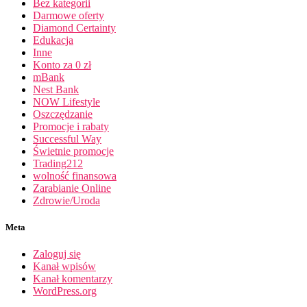
Bez kategorii
Darmowe oferty
Diamond Certainty
Edukacja
Inne
Konto za 0 zł
mBank
Nest Bank
NOW Lifestyle
Oszczędzanie
Promocje i rabaty
Successful Way
Świetnie promocje
Trading212
wolność finansowa
Zarabianie Online
Zdrowie/Uroda
Meta
Zaloguj się
Kanał wpisów
Kanał komentarzy
WordPress.org