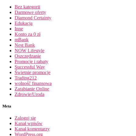
Bez kategorii
Darmowe oferty
Diamond Certainty
Edukacja
Inne
Konto za 0 zł
mBank
Nest Bank
NOW Lifestyle
Oszczędzanie
Promocje i rabaty
Successful Way
Świetnie promocje
Trading212
wolność finansowa
Zarabianie Online
Zdrowie/Uroda
Meta
Zaloguj się
Kanał wpisów
Kanał komentarzy
WordPress.org