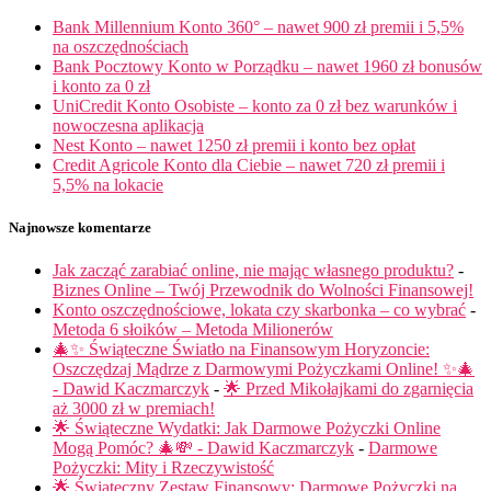
Bank Millennium Konto 360° – nawet 900 zł premii i 5,5%
na oszczędnościach
Bank Pocztowy Konto w Porządku – nawet 1960 zł bonusów
i konto za 0 zł
UniCredit Konto Osobiste – konto za 0 zł bez warunków i
nowoczesna aplikacja
Nest Konto – nawet 1250 zł premii i konto bez opłat
Credit Agricole Konto dla Ciebie – nawet 720 zł premii i
5,5% na lokacie
Najnowsze komentarze
Jak zacząć zarabiać online, nie mając własnego produktu?
-
Biznes Online – Twój Przewodnik do Wolności Finansowej!
Konto oszczędnościowe, lokata czy skarbonka – co wybrać
-
Metoda 6 słoików – Metoda Milionerów
🎄✨ Świąteczne Światło na Finansowym Horyzoncie:
Oszczędzaj Mądrze z Darmowymi Pożyczkami Online! ✨🎄
- Dawid Kaczmarczyk
-
🌟 Przed Mikołajkami do zgarnięcia
aż 3000 zł w premiach!
🌟 Świąteczne Wydatki: Jak Darmowe Pożyczki Online
Mogą Pomóc? 🎄💸 - Dawid Kaczmarczyk
-
Darmowe
Pożyczki: Mity i Rzeczywistość
🌟 Świąteczny Zestaw Finansowy: Darmowe Pożyczki na