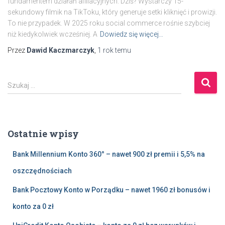
fundamentem działań afiliacyjnych. Dziś? Wystarczy 15-
sekundowy filmik na TikToku, który generuje setki kliknięć i prowizji.
To nie przypadek. W 2025 roku social commerce rośnie szybciej
niż kiedykolwiek wcześniej. A
Dowiedz się więcej…
Przez
Dawid Kaczmarczyk
,
1 rok
temu
S
Szukaj …
z
u
k
a
Ostatnie wpisy
j
:
Bank Millennium Konto 360° – nawet 900 zł premii i 5,5% na
oszczędnościach
Bank Pocztowy Konto w Porządku – nawet 1960 zł bonusów i
konto za 0 zł