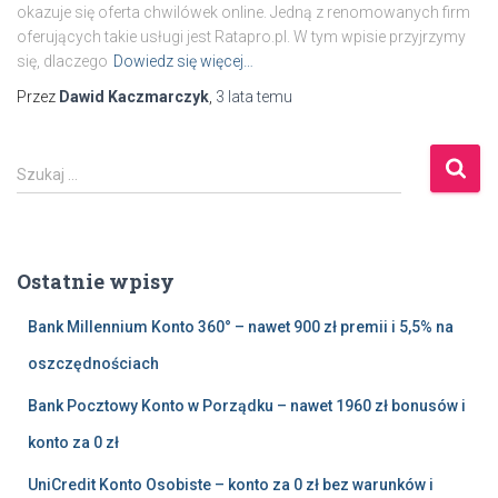
okazuje się oferta chwilówek online. Jedną z renomowanych firm
oferujących takie usługi jest Ratapro.pl. W tym wpisie przyjrzymy
się, dlaczego
Dowiedz się więcej…
Przez
Dawid Kaczmarczyk
,
3 lata
temu
S
Szukaj …
z
u
k
a
Ostatnie wpisy
j
:
Bank Millennium Konto 360° – nawet 900 zł premii i 5,5% na
oszczędnościach
Bank Pocztowy Konto w Porządku – nawet 1960 zł bonusów i
konto za 0 zł
UniCredit Konto Osobiste – konto za 0 zł bez warunków i