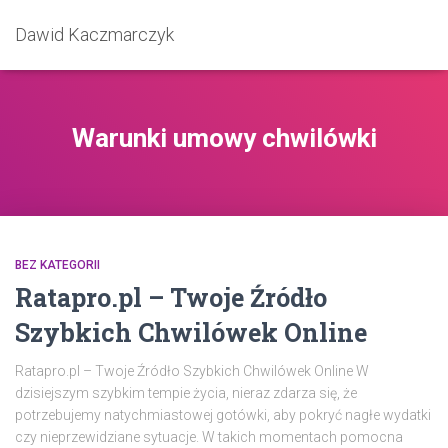
Dawid Kaczmarczyk
Warunki umowy chwilówki
BEZ KATEGORII
Ratapro.pl – Twoje Źródło
Szybkich Chwilówek Online
Ratapro.pl – Twoje Źródło Szybkich Chwilówek Online W
dzisiejszym szybkim tempie życia, nieraz zdarza się, że
potrzebujemy natychmiastowej gotówki, aby pokryć nagłe wydatki
czy nieprzewidziane sytuacje. W takich momentach pomocna