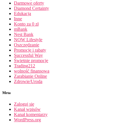
Darmowe oferty
Diamond Certainty
Edukacja
Inne
Konto za 0 zł
mBank
Nest Bank
NOW Lifestyle
Oszczędzanie
Promocje i rabaty
Successful Way
Świetnie promocje
Trading212
wolność finansowa
Zarabianie Online
Zdrowie/Uroda
Meta
Zaloguj się
Kanał wpisów
Kanał komentarzy
WordPress.org