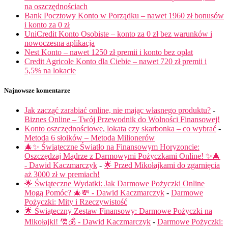
na oszczędnościach
Bank Pocztowy Konto w Porządku – nawet 1960 zł bonusów
i konto za 0 zł
UniCredit Konto Osobiste – konto za 0 zł bez warunków i
nowoczesna aplikacja
Nest Konto – nawet 1250 zł premii i konto bez opłat
Credit Agricole Konto dla Ciebie – nawet 720 zł premii i
5,5% na lokacie
Najnowsze komentarze
Jak zacząć zarabiać online, nie mając własnego produktu?
-
Biznes Online – Twój Przewodnik do Wolności Finansowej!
Konto oszczędnościowe, lokata czy skarbonka – co wybrać
-
Metoda 6 słoików – Metoda Milionerów
🎄✨ Świąteczne Światło na Finansowym Horyzoncie:
Oszczędzaj Mądrze z Darmowymi Pożyczkami Online! ✨🎄
- Dawid Kaczmarczyk
-
🌟 Przed Mikołajkami do zgarnięcia
aż 3000 zł w premiach!
🌟 Świąteczne Wydatki: Jak Darmowe Pożyczki Online
Mogą Pomóc? 🎄💸 - Dawid Kaczmarczyk
-
Darmowe
Pożyczki: Mity i Rzeczywistość
🌟 Świąteczny Zestaw Finansowy: Darmowe Pożyczki na
Mikołajki! 🎅💰 - Dawid Kaczmarczyk
-
Darmowe Pożyczki: