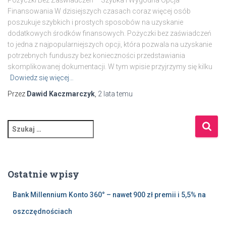
Pożyczki Bez Zaświadczeń – Szybka i Wygodna Opcja
Finansowania W dzisiejszych czasach coraz więcej osób
poszukuje szybkich i prostych sposobów na uzyskanie
dodatkowych środków finansowych. Pożyczki bez zaświadczeń
to jedna z najpopularniejszych opcji, która pozwala na uzyskanie
potrzebnych funduszy bez konieczności przedstawiania
skomplikowanej dokumentacji. W tym wpisie przyjrzymy się kilku
Dowiedz się więcej…
Przez
Dawid Kaczmarczyk
,
2 lata
temu
S
z
u
k
a
Ostatnie wpisy
j
:
Bank Millennium Konto 360° – nawet 900 zł premii i 5,5% na
oszczędnościach