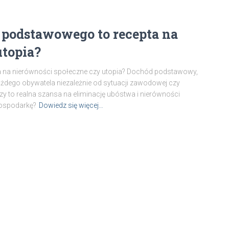
podstawowego to recepta na
utopia?
na nierówności społeczne czy utopia? Dochód podstawowy,
ażdego obywatela niezależnie od sytuacji zawodowej czy
Czy to realna szansa na eliminację ubóstwa i nierówności
 gospodarkę?
Dowiedz się więcej…