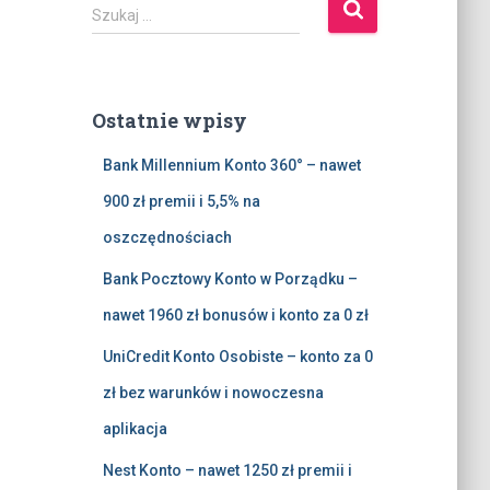
S
Szukaj …
z
u
k
a
Ostatnie wpisy
j
:
Bank Millennium Konto 360° – nawet
900 zł premii i 5,5% na
oszczędnościach
Bank Pocztowy Konto w Porządku –
nawet 1960 zł bonusów i konto za 0 zł
UniCredit Konto Osobiste – konto za 0
zł bez warunków i nowoczesna
aplikacja
Nest Konto – nawet 1250 zł premii i