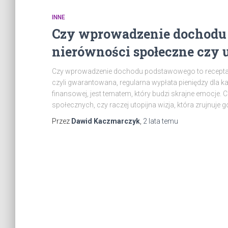
INNE
Czy wprowadzenie dochodu 
nierówności społeczne czy 
Czy wprowadzenie dochodu podstawowego to recepta 
czyli gwarantowana, regularna wypłata pieniędzy dla k
finansowej, jest tematem, który budzi skrajne emocje. 
społecznych, czy raczej utopijna wizja, która zrujnuje
Przez
Dawid Kaczmarczyk
,
2 lata
temu