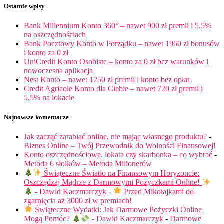
Ostatnie wpisy
Bank Millennium Konto 360° – nawet 900 zł premii i 5,5%
na oszczędnościach
Bank Pocztowy Konto w Porządku – nawet 1960 zł bonusów
i konto za 0 zł
UniCredit Konto Osobiste – konto za 0 zł bez warunków i
nowoczesna aplikacja
Nest Konto – nawet 1250 zł premii i konto bez opłat
Credit Agricole Konto dla Ciebie – nawet 720 zł premii i
5,5% na lokacie
Najnowsze komentarze
Jak zacząć zarabiać online, nie mając własnego produktu?
-
Biznes Online – Twój Przewodnik do Wolności Finansowej!
Konto oszczędnościowe, lokata czy skarbonka – co wybrać
-
Metoda 6 słoików – Metoda Milionerów
Świąteczne Światło na Finansowym Horyzoncie:
Oszczędzaj Mądrze z Darmowymi Pożyczkami Online!
- Dawid Kaczmarczyk
-
Przed Mikołajkami do
zgarnięcia aż 3000 zł w premiach!
Świąteczne Wydatki: Jak Darmowe Pożyczki Online
Mogą Pomóc?
- Dawid Kaczmarczyk
-
Darmowe