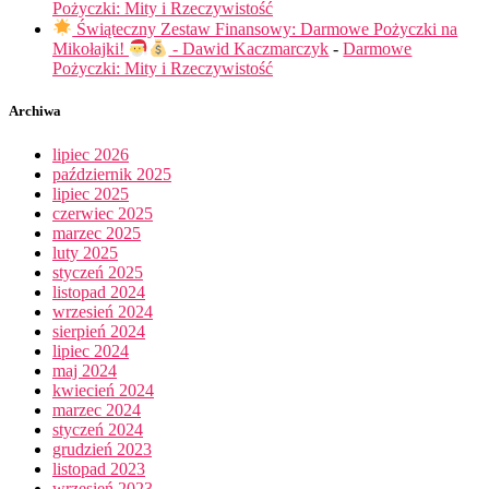
Pożyczki: Mity i Rzeczywistość
Świąteczny Zestaw Finansowy: Darmowe Pożyczki na
Mikołajki!
- Dawid Kaczmarczyk
-
Darmowe
Pożyczki: Mity i Rzeczywistość
Archiwa
lipiec 2026
październik 2025
lipiec 2025
czerwiec 2025
marzec 2025
luty 2025
styczeń 2025
listopad 2024
wrzesień 2024
sierpień 2024
lipiec 2024
maj 2024
kwiecień 2024
marzec 2024
styczeń 2024
grudzień 2023
listopad 2023
wrzesień 2023