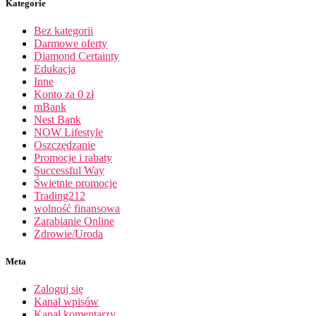
Kategorie
Bez kategorii
Darmowe oferty
Diamond Certainty
Edukacja
Inne
Konto za 0 zł
mBank
Nest Bank
NOW Lifestyle
Oszczędzanie
Promocje i rabaty
Successful Way
Świetnie promocje
Trading212
wolność finansowa
Zarabianie Online
Zdrowie/Uroda
Meta
Zaloguj się
Kanał wpisów
Kanał komentarzy