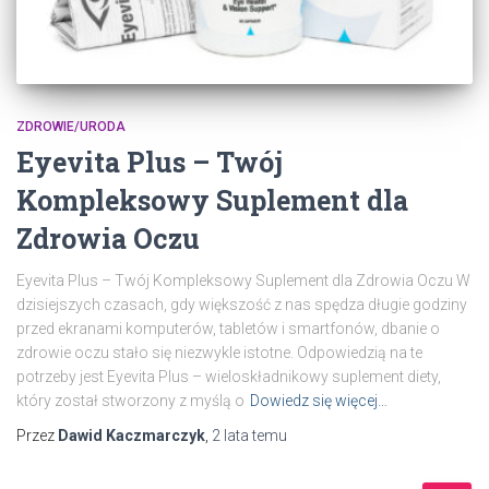
ZDROWIE/URODA
Eyevita Plus – Twój
Kompleksowy Suplement dla
Zdrowia Oczu
Eyevita Plus – Twój Kompleksowy Suplement dla Zdrowia Oczu W
dzisiejszych czasach, gdy większość z nas spędza długie godziny
przed ekranami komputerów, tabletów i smartfonów, dbanie o
zdrowie oczu stało się niezwykle istotne. Odpowiedzią na te
potrzeby jest Eyevita Plus – wieloskładnikowy suplement diety,
który został stworzony z myślą o
Dowiedz się więcej…
Przez
Dawid Kaczmarczyk
,
2 lata
temu