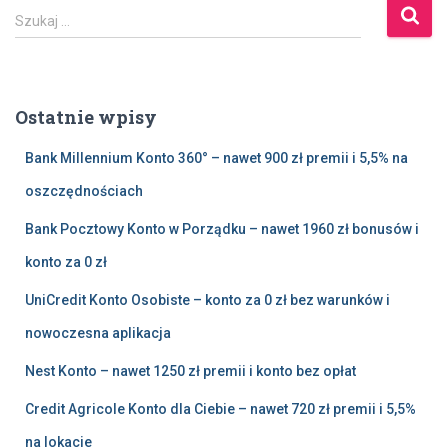
S
Szukaj …
z
u
k
a
Ostatnie wpisy
j
:
Bank Millennium Konto 360° – nawet 900 zł premii i 5,5% na
oszczędnościach
Bank Pocztowy Konto w Porządku – nawet 1960 zł bonusów i
konto za 0 zł
UniCredit Konto Osobiste – konto za 0 zł bez warunków i
nowoczesna aplikacja
Nest Konto – nawet 1250 zł premii i konto bez opłat
Credit Agricole Konto dla Ciebie – nawet 720 zł premii i 5,5%
na lokacie