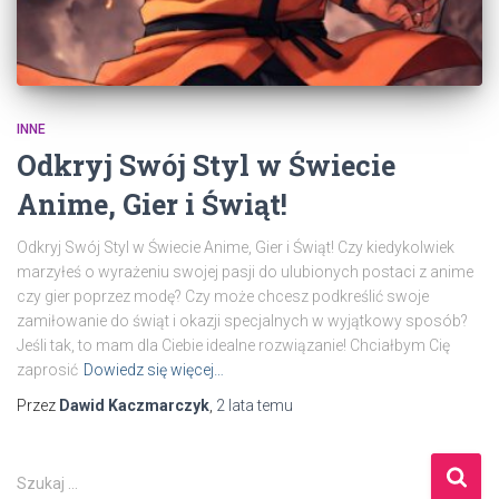
INNE
Odkryj Swój Styl w Świecie
Anime, Gier i Świąt!
Odkryj Swój Styl w Świecie Anime, Gier i Świąt! Czy kiedykolwiek
marzyłeś o wyrażeniu swojej pasji do ulubionych postaci z anime
czy gier poprzez modę? Czy może chcesz podkreślić swoje
zamiłowanie do świąt i okazji specjalnych w wyjątkowy sposób?
Jeśli tak, to mam dla Ciebie idealne rozwiązanie! Chciałbym Cię
zaprosić
Dowiedz się więcej…
Przez
Dawid Kaczmarczyk
,
2 lata
temu
S
Szukaj …
z