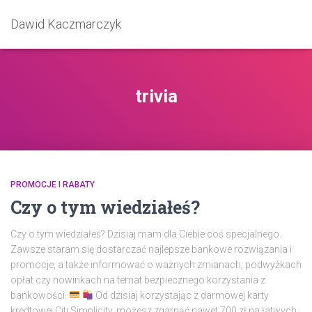
Dawid Kaczmarczyk
trivia
PROMOCJE I RABATY
Czy o tym wiedziałeś?
Czy o tym wiedziałeś? Dzisiaj mam dla Ciebie coś specjalnego.
Zawsze staram się dostarczać najlepsze bankowe rozwiązania i
promocje, a także informować o ważnych zmianach, podwyżkach
opłat czy nowinkach na temat bezpiecznego korzystania z
bankowości.
Od dzisiaj korzystając z darmowej karty
kredtowej Citi Simplicity, możesz zgarnąć nawet 700 zł na łatwych