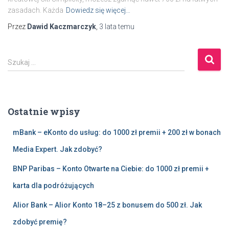
zasadach. Każda
Dowiedz się więcej…
Przez
Dawid Kaczmarczyk
,
3 lata
temu
S
Szukaj …
z
u
k
a
Ostatnie wpisy
j
:
mBank – eKonto do usług: do 1000 zł premii + 200 zł w bonach
Media Expert. Jak zdobyć?
BNP Paribas – Konto Otwarte na Ciebie: do 1000 zł premii +
karta dla podróżujących
Alior Bank – Alior Konto 18–25 z bonusem do 500 zł. Jak
zdobyć premię?