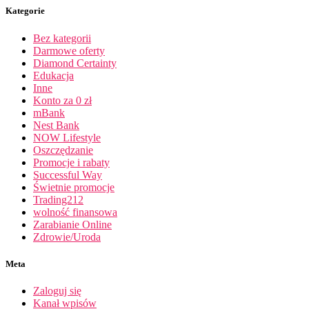
Kategorie
Bez kategorii
Darmowe oferty
Diamond Certainty
Edukacja
Inne
Konto za 0 zł
mBank
Nest Bank
NOW Lifestyle
Oszczędzanie
Promocje i rabaty
Successful Way
Świetnie promocje
Trading212
wolność finansowa
Zarabianie Online
Zdrowie/Uroda
Meta
Zaloguj się
Kanał wpisów