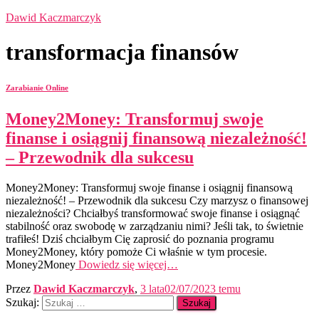
Dawid Kaczmarczyk
transformacja finansów
Zarabianie Online
Money2Money: Transformuj swoje
finanse i osiągnij finansową niezależność!
– Przewodnik dla sukcesu
Money2Money: Transformuj swoje finanse i osiągnij finansową
niezależność! – Przewodnik dla sukcesu Czy marzysz o finansowej
niezależności? Chciałbyś transformować swoje finanse i osiągnąć
stabilność oraz swobodę w zarządzaniu nimi? Jeśli tak, to świetnie
trafiłeś! Dziś chciałbym Cię zaprosić do poznania programu
Money2Money, który pomoże Ci właśnie w tym procesie.
Money2Money
Dowiedz się więcej…
Przez
Dawid Kaczmarczyk
,
3 lata
02/07/2023
temu
Szukaj: