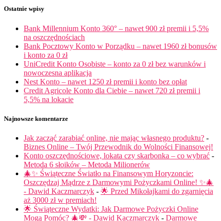
Ostatnie wpisy
Bank Millennium Konto 360° – nawet 900 zł premii i 5,5%
na oszczędnościach
Bank Pocztowy Konto w Porządku – nawet 1960 zł bonusów
i konto za 0 zł
UniCredit Konto Osobiste – konto za 0 zł bez warunków i
nowoczesna aplikacja
Nest Konto – nawet 1250 zł premii i konto bez opłat
Credit Agricole Konto dla Ciebie – nawet 720 zł premii i
5,5% na lokacie
Najnowsze komentarze
Jak zacząć zarabiać online, nie mając własnego produktu?
-
Biznes Online – Twój Przewodnik do Wolności Finansowej!
Konto oszczędnościowe, lokata czy skarbonka – co wybrać
-
Metoda 6 słoików – Metoda Milionerów
🎄✨ Świąteczne Światło na Finansowym Horyzoncie:
Oszczędzaj Mądrze z Darmowymi Pożyczkami Online! ✨🎄
- Dawid Kaczmarczyk
-
🌟 Przed Mikołajkami do zgarnięcia
aż 3000 zł w premiach!
🌟 Świąteczne Wydatki: Jak Darmowe Pożyczki Online
Mogą Pomóc? 🎄💸 - Dawid Kaczmarczyk
-
Darmowe